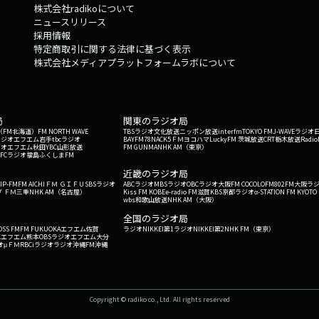
株式会社radikoについて
ニュースリリース
採用情報
特定商取引に関する法律に基づく表示
株式会社メディアプラットフォームラボについて
局
関東のラジオ局
G'（FM北海道）
FM NORTH WAVE
TBSラジオ
文化放送
ニッポン放送
interfm
TOKYO FM
J-WAVE
ラジオ
ラジオ
エフエム岩手
tbcラジオ
BAYFM78
NACK5
ＦＭヨコハマ
LuckyFM 茨城放送
CRT栃木放送
Radio
ジオ
エフエム秋田
YBC山形放送
FM GUNMA
NHK AM（東京）
RFCラジオ福島
ふくしまFM
）
近畿のラジオ局
IP-FM
FM AICHI
ＦＭ ＧＩＦＵ
SBSラジオ
ABCラジオ
MBSラジオ
OBCラジオ大阪
FM COCOLO
FM802
FM大阪
ラ
 ＦＭ三重
NHK AM（名古屋）
Kiss FM KOBE
e-radio FM滋賀
KBS京都ラジオ
α-STATION FM KYOTO
wbs和歌山放送
NHK AM（大阪）
全国のラジオ局
OSS FM
FM FUKUOKA
エフエム佐賀
ラジオNIKKEI第1
ラジオNIKKEI第2
NHK FM（東京）
Kエフエム熊本
OBSラジオ
エフエム大分
オ
μＦＭ
RBCiラジオ
ラジオ沖縄
FM沖縄
Copyright © radiko co., Ltd. All rights reserved