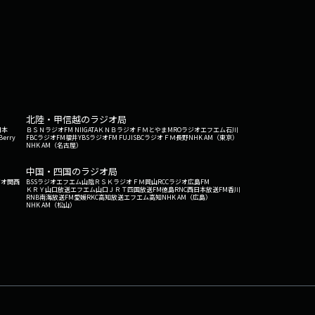
北陸・甲信越のラジオ局
日本
ＢＳＮラジオ
FM NIIGATA
ＫＮＢラジオ
ＦＭとやま
MROラジオ
エフエム石川
Berry
FBCラジオ
FM福井
YBSラジオ
FM FUJI
SBCラジオ
ＦＭ長野
NHK AM（東京）
NHK AM（名古屋）
中国・四国のラジオ局
ジオ関西
BSSラジオ
エフエム山陰
ＲＳＫラジオ
ＦＭ岡山
RCCラジオ
広島FM
ＫＲＹ山口放送
エフエム山口
ＪＲＴ四国放送
FM徳島
RNC西日本放送
FM香川
RNB南海放送
FM愛媛
RKC高知放送
エフエム高知
NHK AM（広島）
NHK AM（松山）