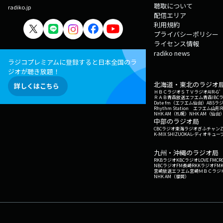
聴取について
radiko.jp
配信エリア
利用規約
プライバシーポリシー
ライセンス情報
radiko news
ラジコプレミアムに登録すると日本全国のラ
ジオが聴き放題！
北海道・東北のラジオ
詳しくはこちら
ＨＢＣラジオ
ＳＴＶラジオ
AIR-
ＲＡＢ青森放送
エフエム青森
IBC
Date fm（エフエム仙台）
ABSラ
Rhythm Station エフエム山形
NHK AM（札幌）
NHK AM（仙台
中部のラジオ局
CBCラジオ
東海ラジオ
ぎふチャン
Z
K-MIX SHIZUOKA
レディオキューブ
九州・沖縄のラジオ局
RKBラジオ
KBCラジオ
LOVE FM
CR
NBCラジオ
FM長崎
RKKラジオ
FM
宮崎放送
エフエム宮崎
ＭＢＣラジ
NHK AM（福岡）