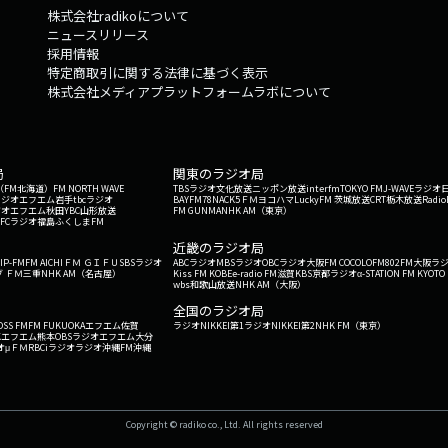
株式会社radikoについて
ニュースリリース
採用情報
特定商取引に関する法律に基づく表示
株式会社メディアプラットフォームラボについて
局
関東のラジオ局
G'（FM北海道）
FM NORTH WAVE
TBSラジオ
文化放送
ニッポン放送
interfm
TOKYO FM
J-WAVE
ラジオ
ラジオ
エフエム岩手
tbcラジオ
BAYFM78
NACK5
ＦＭヨコハマ
LuckyFM 茨城放送
CRT栃木放送
Radio
ジオ
エフエム秋田
YBC山形放送
FM GUNMA
NHK AM（東京）
RFCラジオ福島
ふくしまFM
）
近畿のラジオ局
IP-FM
FM AICHI
ＦＭ ＧＩＦＵ
SBSラジオ
ABCラジオ
MBSラジオ
OBCラジオ大阪
FM COCOLO
FM802
FM大阪
ラ
 ＦＭ三重
NHK AM（名古屋）
Kiss FM KOBE
e-radio FM滋賀
KBS京都ラジオ
α-STATION FM KYOTO
wbs和歌山放送
NHK AM（大阪）
全国のラジオ局
OSS FM
FM FUKUOKA
エフエム佐賀
ラジオNIKKEI第1
ラジオNIKKEI第2
NHK FM（東京）
Kエフエム熊本
OBSラジオ
エフエム大分
オ
μＦＭ
RBCiラジオ
ラジオ沖縄
FM沖縄
Copyright © radiko co., Ltd. All rights reserved