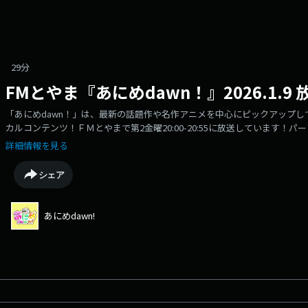
29分
FMとやま『あにめdawn！』2026.1.9 
「あにめdawn！」は、最新の話題作や名作アニメを中心にピックアップ
カルコンテンツ！ＦＭとやまで第2金曜20:00-20:55に放送しています
さきの3人でお送りします！番組公式Ｘhttps://twitter.com/anime_dawn
詳細情報を見る
シェア
あにめdawn!