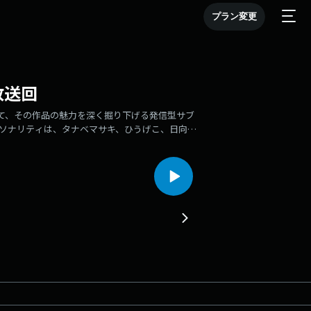
プラン変更
放送回
して、その作品の魅力を深く掘り下げる発信型サブ
！パーソナリティは、タナベマサキ、ひうげこ、日向み