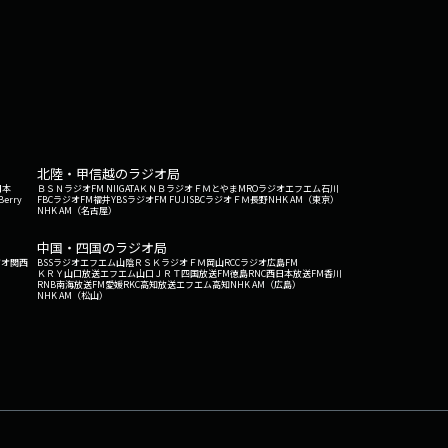
北陸・甲信越のラジオ局
日本
ＢＳＮラジオ
FM NIIGATA
ＫＮＢラジオ
ＦＭとやま
MROラジオ
エフエム石川
Berry
FBCラジオ
FM福井
YBSラジオ
FM FUJI
SBCラジオ
ＦＭ長野
NHK AM（東京）
NHK AM（名古屋）
中国・四国のラジオ局
ジオ関西
BSSラジオ
エフエム山陰
ＲＳＫラジオ
ＦＭ岡山
RCCラジオ
広島FM
ＫＲＹ山口放送
エフエム山口
ＪＲＴ四国放送
FM徳島
RNC西日本放送
FM香川
RNB南海放送
FM愛媛
RKC高知放送
エフエム高知
NHK AM（広島）
NHK AM（松山）