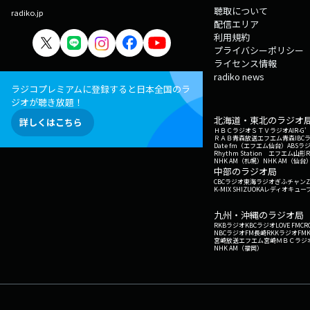
聴取について
radiko.jp
配信エリア
利用規約
プライバシーポリシー
ライセンス情報
radiko news
ラジコプレミアムに登録すると日本全国のラ
ジオが聴き放題！
北海道・東北のラジオ
詳しくはこちら
ＨＢＣラジオ
ＳＴＶラジオ
AIR-
ＲＡＢ青森放送
エフエム青森
IBC
Date fm（エフエム仙台）
ABSラ
Rhythm Station エフエム山形
NHK AM（札幌）
NHK AM（仙台
中部のラジオ局
CBCラジオ
東海ラジオ
ぎふチャン
Z
K-MIX SHIZUOKA
レディオキューブ
九州・沖縄のラジオ局
RKBラジオ
KBCラジオ
LOVE FM
CR
NBCラジオ
FM長崎
RKKラジオ
FM
宮崎放送
エフエム宮崎
ＭＢＣラジ
NHK AM（福岡）