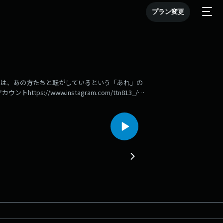
プラン変更
には、あの方たちと転がしているという「あれ」の
ントhttps://www.instagram.com/ttn813_/〇
talktoneighbors/message/