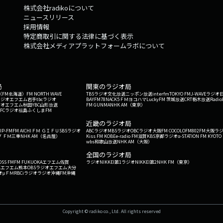
株式会社radikoについて
ニュースリリース
採用情報
特定商取引に関する法律に基づく表示
株式会社メディアプラットフォームラボについて
局
関東のラジオ局
G'（FM北海道）
FM NORTH WAVE
TBSラジオ
文化放送
ニッポン放送
interfm
TOKYO FM
J-WAVE
ラジオ
ラジオ
エフエム岩手
tbcラジオ
BAYFM78
NACK5
ＦＭヨコハマ
LuckyFM 茨城放送
CRT栃木放送
Radio
ジオ
エフエム秋田
YBC山形放送
FM GUNMA
NHK AM（東京）
RFCラジオ福島
ふくしまFM
）
近畿のラジオ局
IP-FM
FM AICHI
ＦＭ ＧＩＦＵ
SBSラジオ
ABCラジオ
MBSラジオ
OBCラジオ大阪
FM COCOLO
FM802
FM大阪
ラ
 ＦＭ三重
NHK AM（名古屋）
Kiss FM KOBE
e-radio FM滋賀
KBS京都ラジオ
α-STATION FM KYOTO
wbs和歌山放送
NHK AM（大阪）
全国のラジオ局
OSS FM
FM FUKUOKA
エフエム佐賀
ラジオNIKKEI第1
ラジオNIKKEI第2
NHK FM（東京）
Kエフエム熊本
OBSラジオ
エフエム大分
オ
μＦＭ
RBCiラジオ
ラジオ沖縄
FM沖縄
Copyright © radiko co., Ltd. All rights reserved