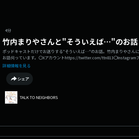
4分
竹内まりやさんと"そういえば…"のお話
ポッドキャストだけでお送りする"そういえば…"のお話。竹内まりやさん
お話伺っています。〇Xアカウントhttps://twitter.com/ttn813〇Instagramアカウ
番組の感想はこちらからもお待ちしていますhttps://www.j-wave.co.jp/original/
詳細情報を見る
シェア
TALK TO NEIGHBORS