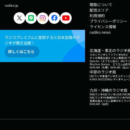
聴取について
radiko.jp
配信エリア
利用規約
プライバシーポリシー
ライセンス情報
radiko news
ラジコプレミアムに登録すると日本全国のラ
ジオが聴き放題！
北海道・東北のラジオ
詳しくはこちら
ＨＢＣラジオ
ＳＴＶラジオ
AIR-
ＲＡＢ青森放送
エフエム青森
IBC
Date fm（エフエム仙台）
ABSラ
Rhythm Station エフエム山形
NHK AM（札幌）
NHK AM（仙台
中部のラジオ局
CBCラジオ
東海ラジオ
ぎふチャン
Z
K-MIX SHIZUOKA
レディオキューブ
九州・沖縄のラジオ局
RKBラジオ
KBCラジオ
LOVE FM
CR
NBCラジオ
FM長崎
RKKラジオ
FM
宮崎放送
エフエム宮崎
ＭＢＣラジ
NHK AM（福岡）