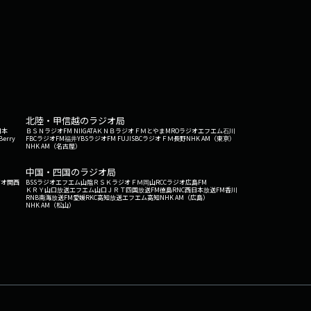
北陸・甲信越のラジオ局
日本
ＢＳＮラジオ
FM NIIGATA
ＫＮＢラジオ
ＦＭとやま
MROラジオ
エフエム石川
Berry
FBCラジオ
FM福井
YBSラジオ
FM FUJI
SBCラジオ
ＦＭ長野
NHK AM（東京）
NHK AM（名古屋）
中国・四国のラジオ局
ジオ関西
BSSラジオ
エフエム山陰
ＲＳＫラジオ
ＦＭ岡山
RCCラジオ
広島FM
ＫＲＹ山口放送
エフエム山口
ＪＲＴ四国放送
FM徳島
RNC西日本放送
FM香川
RNB南海放送
FM愛媛
RKC高知放送
エフエム高知
NHK AM（広島）
NHK AM（松山）