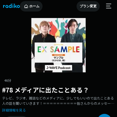
ホーム
プラン変更
46分
#78 メディアに出たことある？
テレビ、ラジオ、雑誌などのメディアに、少しでもいいので出たことある
人の話を聞いていきます！＝＝＝＝＝＝＝＝＝＝皆さんからのメッセージ
随時募集中。普段の生活の中で感じたマイノリティーやたかさき、南への
詳細情報を見る
質問、悩み相談などふつおたもお待ちしております。そして各コーナーへ