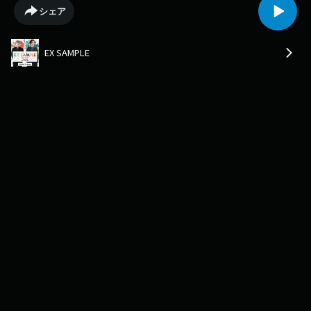
のメールも受付中。メッセージはXで #エグザンプル813 をつけて投稿もし
シェア
くは番組ホームページにあるMESSAGE TO STUDIO から！https://www.j-
wave.co.jp/original/exsample/
EX SAMPLE