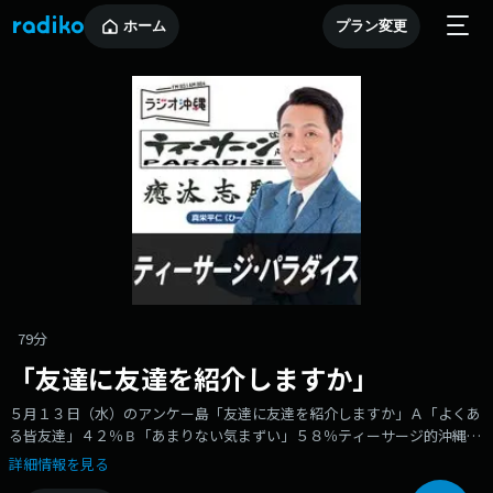
ホーム
プラン変更
79分
「友達に友達を紹介しますか」
５月１３日（水）のアンケー島「友達に友達を紹介しますか」Ａ「よくあ
る皆友達」４２％Ｂ「あまりない気まずい」５８％ティーサージ的沖縄の
普通はＢでした！
詳細情報を見る