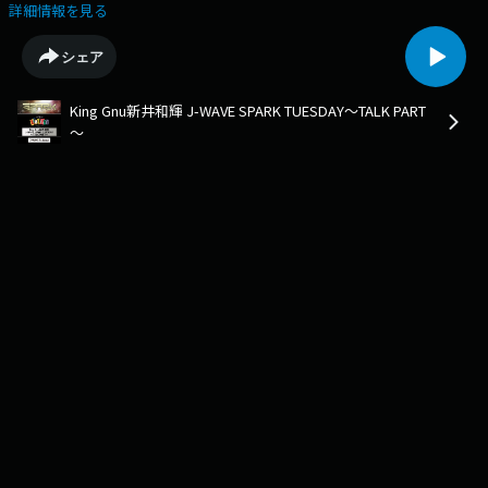
FESTIVALは過去一灼熱のライブだった！？フィジカルで挑んだ君島大空
詳細情報を見る
合奏形態ライブ振り返りそして、レキシが歌っていたKing Gnuのあの曲に
ついて、池田さんご本人からまさかの・・・さらに新井激白、Yohji
シェア
Yamamoto、心の声を叫ぶ⁉2018年King Gnuが爪痕を残すために発したラ
イブでの発言についてコーナーは「ちょっといいですか？」世の中のモヤ
King Gnu新井和輝 J-WAVE SPARK TUESDAY～TALK PART
モヤは、だいたい新井も思っている。コンビニでのアレに激しく同意。
～