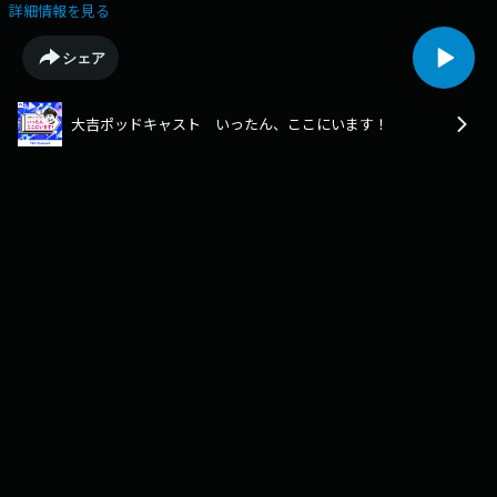
／AIに感動しちゃった／そんな１５９回目です。皆さんのモヤモヤ、随時
詳細情報を見る
お待ちしてます！ittan@tbs.co.jpLearn more about your ad choices. Visit
podcastchoices.com/adchoices
シェア
大吉ポッドキャスト いったん、ここにいます！