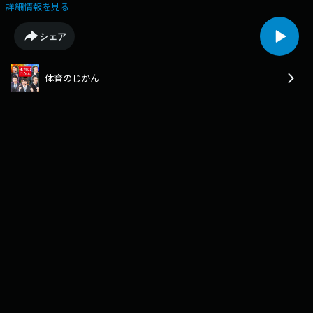
年ロンドン五輪、2014年ブラジルW杯など日本代表として輝かしいキャリ
詳細情報を見る
アを築いてきた清武弘嗣。Jリーグでは約10年間セレッソ大阪の中心選手
として活躍してきたが度重なるケガの影響もあり今年は6試合にとどまっ
シェア
ていた。現在J１で苦しい立場にいる鳥栖への思い、新天地で再起を図る
ベテランの覚悟とはー。
体育のじかん