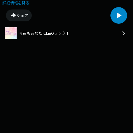
（LinQ）●1/21（水） 放送分から「メールをLinQリック」「ここがいい
詳細情報を見る
とこだよ！LinQちゃん」などをお届け！😄Podcastでも「LinQリック」を
お楽しみください！そして、ラジオ・radikoで「今夜もあなたにLinQリッ
シェア
ク」本放送もお楽しみください。
今夜もあなたにLinQリック！