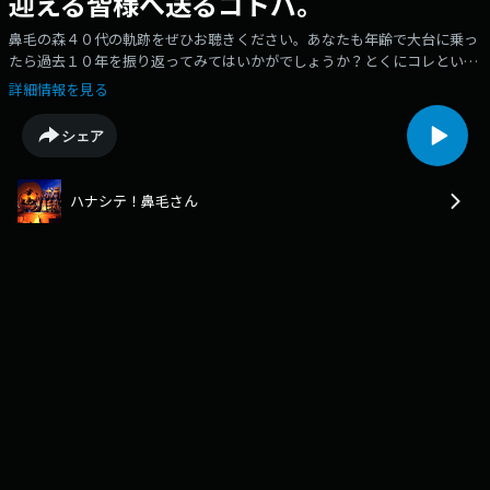
迎える皆様へ送るコトバ。
鼻毛の森４０代の軌跡をぜひお聴きください。あなたも年齢で大台に乗っ
たら過去１０年を振り返ってみてはいかがでしょうか？とくにコレといっ
て何もない！なんて思っても大丈夫。人生なんてそんなものです。
詳細情報を見る
シェア
ハナシテ！鼻毛さん