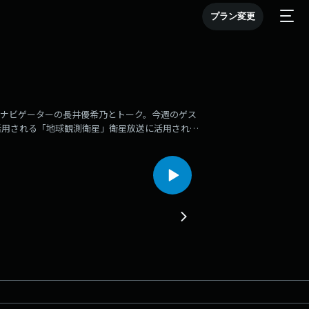
プラン変更
をお迎えして、ナビゲーターの長井優希乃とトーク。今週のゲス
活用される「地球観測衛星」衛星放送に活用される
」といった、人工衛星がたくさん存在しています。
024年1月18日（木）