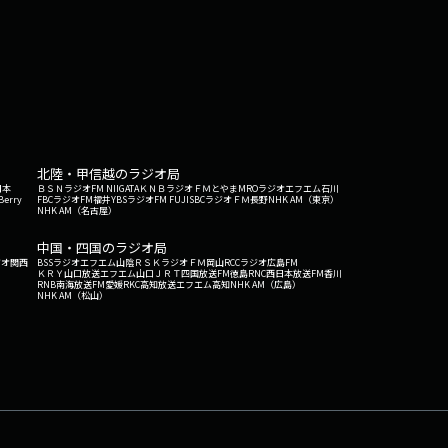
北陸・甲信越のラジオ局
日本
ＢＳＮラジオ
FM NIIGATA
ＫＮＢラジオ
ＦＭとやま
MROラジオ
エフエム石川
Berry
FBCラジオ
FM福井
YBSラジオ
FM FUJI
SBCラジオ
ＦＭ長野
NHK AM（東京）
NHK AM（名古屋）
中国・四国のラジオ局
ジオ関西
BSSラジオ
エフエム山陰
ＲＳＫラジオ
ＦＭ岡山
RCCラジオ
広島FM
ＫＲＹ山口放送
エフエム山口
ＪＲＴ四国放送
FM徳島
RNC西日本放送
FM香川
RNB南海放送
FM愛媛
RKC高知放送
エフエム高知
NHK AM（広島）
NHK AM（松山）