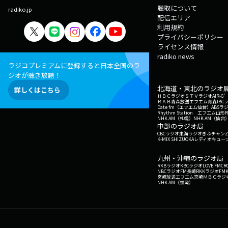
聴取について
radiko.jp
配信エリア
利用規約
プライバシーポリシー
ライセンス情報
radiko news
ラジコプレミアムに登録すると日本全国のラ
ジオが聴き放題！
北海道・東北のラジオ
詳しくはこちら
ＨＢＣラジオ
ＳＴＶラジオ
AIR-
ＲＡＢ青森放送
エフエム青森
IBC
Date fm（エフエム仙台）
ABSラ
Rhythm Station エフエム山形
NHK AM（札幌）
NHK AM（仙台
中部のラジオ局
CBCラジオ
東海ラジオ
ぎふチャン
Z
K-MIX SHIZUOKA
レディオキューブ
九州・沖縄のラジオ局
RKBラジオ
KBCラジオ
LOVE FM
CR
NBCラジオ
FM長崎
RKKラジオ
FM
宮崎放送
エフエム宮崎
ＭＢＣラジ
NHK AM（福岡）