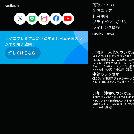
聴取について
radiko.jp
配信エリア
利用規約
プライバシーポリシー
ライセンス情報
radiko news
ラジコプレミアムに登録すると日本全国のラ
ジオが聴き放題！
北海道・東北のラジオ
詳しくはこちら
ＨＢＣラジオ
ＳＴＶラジオ
AIR-
ＲＡＢ青森放送
エフエム青森
IBC
Date fm（エフエム仙台）
ABSラ
Rhythm Station エフエム山形
NHK AM（札幌）
NHK AM（仙台
中部のラジオ局
CBCラジオ
東海ラジオ
ぎふチャン
Z
K-MIX SHIZUOKA
レディオキューブ
九州・沖縄のラジオ局
RKBラジオ
KBCラジオ
LOVE FM
CR
NBCラジオ
FM長崎
RKKラジオ
FM
宮崎放送
エフエム宮崎
ＭＢＣラジ
NHK AM（福岡）