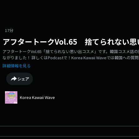
17分
アフタートークVol.65 捨てられない
アフタートークVol.65「捨てられない思い出コスメ」です。韓国コスメ話の
ながりました！ 詳しくはPodcastで！Korea Kawaii Waveでは韓
ームページからご参加ください！https://www.korea-kawaii-wave.c
詳細情報を見る
linktr.ee/koreakawaii873#korea #韓国 #韓国好きとつながりたい #kpop
본문화 #일본어공부#韓国コスメ #kbeaut #韓国美容 #韓国スキンケア #연작 #YUN
シェア
리오#innisfree #이니스프리 #Torriden #토리든
Korea Kawaii Wave