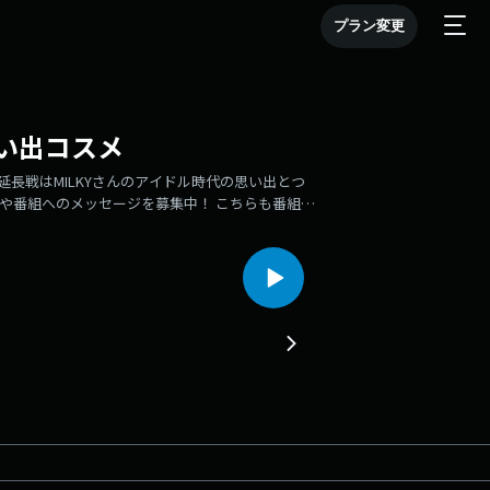
プラン変更
思い出コスメ
延長戦はMILKYさんのアイドル時代の思い出とつ
国への質問や番組へのメッセージを募集中！ こちらも番組ホ
om/YouTubeや各種SNSのフォローもお願いします！
 #韓国語 #韓国文化 #podcast #팟캐스트 #카와이 #일
JAC #雪花秀 #Sulwhasoo #설화수 #CLIO #클