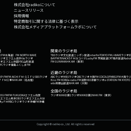
株式会社radikoについて
ニュースリリース
採用情報
特定商取引に関する法律に基づく表示
株式会社メディアプラットフォームラボについて
局
関東のラジオ局
G'（FM北海道）
FM NORTH WAVE
TBSラジオ
文化放送
ニッポン放送
interfm
TOKYO FM
J-WAVE
ラジオ
ラジオ
エフエム岩手
tbcラジオ
BAYFM78
NACK5
ＦＭヨコハマ
LuckyFM 茨城放送
CRT栃木放送
Radio
ジオ
エフエム秋田
YBC山形放送
FM GUNMA
NHK AM（東京）
RFCラジオ福島
ふくしまFM
）
近畿のラジオ局
IP-FM
FM AICHI
ＦＭ ＧＩＦＵ
SBSラジオ
ABCラジオ
MBSラジオ
OBCラジオ大阪
FM COCOLO
FM802
FM大阪
ラ
 ＦＭ三重
NHK AM（名古屋）
Kiss FM KOBE
e-radio FM滋賀
KBS京都ラジオ
α-STATION FM KYOTO
wbs和歌山放送
NHK AM（大阪）
全国のラジオ局
OSS FM
FM FUKUOKA
エフエム佐賀
ラジオNIKKEI第1
ラジオNIKKEI第2
NHK FM（東京）
Kエフエム熊本
OBSラジオ
エフエム大分
オ
μＦＭ
RBCiラジオ
ラジオ沖縄
FM沖縄
Copyright © radiko co., Ltd. All rights reserved