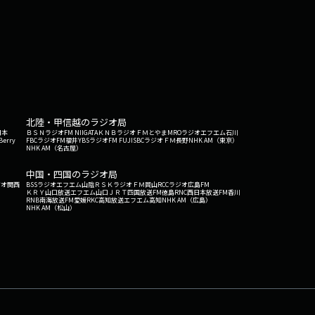
北陸・甲信越のラジオ局
日本
ＢＳＮラジオ
FM NIIGATA
ＫＮＢラジオ
ＦＭとやま
MROラジオ
エフエム石川
Berry
FBCラジオ
FM福井
YBSラジオ
FM FUJI
SBCラジオ
ＦＭ長野
NHK AM（東京）
NHK AM（名古屋）
中国・四国のラジオ局
ジオ関西
BSSラジオ
エフエム山陰
ＲＳＫラジオ
ＦＭ岡山
RCCラジオ
広島FM
ＫＲＹ山口放送
エフエム山口
ＪＲＴ四国放送
FM徳島
RNC西日本放送
FM香川
RNB南海放送
FM愛媛
RKC高知放送
エフエム高知
NHK AM（広島）
NHK AM（松山）