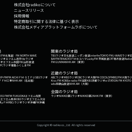
株式会社radikoについて
ニュースリリース
採用情報
特定商取引に関する法律に基づく表示
株式会社メディアプラットフォームラボについて
局
関東のラジオ局
G'（FM北海道）
FM NORTH WAVE
TBSラジオ
文化放送
ニッポン放送
interfm
TOKYO FM
J-WAVE
ラジオ
ラジオ
エフエム岩手
tbcラジオ
BAYFM78
NACK5
ＦＭヨコハマ
LuckyFM 茨城放送
CRT栃木放送
Radio
ジオ
エフエム秋田
YBC山形放送
FM GUNMA
NHK AM（東京）
RFCラジオ福島
ふくしまFM
）
近畿のラジオ局
IP-FM
FM AICHI
ＦＭ ＧＩＦＵ
SBSラジオ
ABCラジオ
MBSラジオ
OBCラジオ大阪
FM COCOLO
FM802
FM大阪
ラ
 ＦＭ三重
NHK AM（名古屋）
Kiss FM KOBE
e-radio FM滋賀
KBS京都ラジオ
α-STATION FM KYOTO
wbs和歌山放送
NHK AM（大阪）
全国のラジオ局
OSS FM
FM FUKUOKA
エフエム佐賀
ラジオNIKKEI第1
ラジオNIKKEI第2
NHK FM（東京）
Kエフエム熊本
OBSラジオ
エフエム大分
オ
μＦＭ
RBCiラジオ
ラジオ沖縄
FM沖縄
Copyright © radiko co., Ltd. All rights reserved