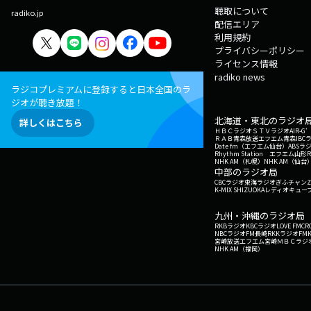
聴取について
radiko.jp
配信エリア
利用規約
プライバシーポリシー
ライセンス情報
radiko news
ラジコプレミアムに登録すると日本全国のラ
ジオが聴き放題！
北海道・東北のラジオ
詳しくはこちら
ＨＢＣラジオ
ＳＴＶラジオ
AIR-
ＲＡＢ青森放送
エフエム青森
IBC
Date fm（エフエム仙台）
ABSラ
Rhythm Station エフエム山形
NHK AM（札幌）
NHK AM（仙台
中部のラジオ局
CBCラジオ
東海ラジオ
ぎふチャン
Z
K-MIX SHIZUOKA
レディオキューブ
九州・沖縄のラジオ局
RKBラジオ
KBCラジオ
LOVE FM
CR
NBCラジオ
FM長崎
RKKラジオ
FM
宮崎放送
エフエム宮崎
ＭＢＣラジ
NHK AM（福岡）