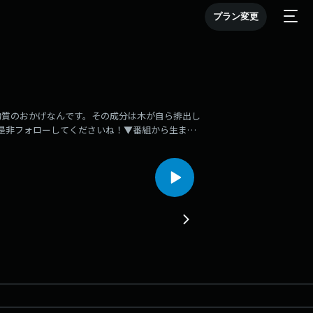
プラン変更
物質のおかげなんです。その成分は木が自ら排出し
。是非フォローしてくださいね！▼番組から生まれ
OODEALER】とはhttps://woodealer.jp【出
jp/memberZIP-FMナビゲーター
ード 『森は、あたたか〜い』(※このキーワードに意味はありません