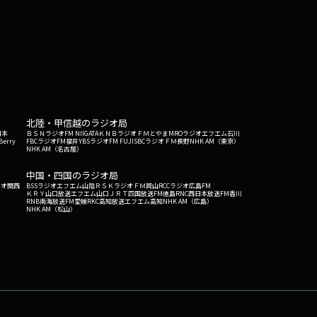
北陸・甲信越のラジオ局
日本
ＢＳＮラジオ
FM NIIGATA
ＫＮＢラジオ
ＦＭとやま
MROラジオ
エフエム石川
Berry
FBCラジオ
FM福井
YBSラジオ
FM FUJI
SBCラジオ
ＦＭ長野
NHK AM（東京）
NHK AM（名古屋）
中国・四国のラジオ局
ジオ関西
BSSラジオ
エフエム山陰
ＲＳＫラジオ
ＦＭ岡山
RCCラジオ
広島FM
ＫＲＹ山口放送
エフエム山口
ＪＲＴ四国放送
FM徳島
RNC西日本放送
FM香川
RNB南海放送
FM愛媛
RKC高知放送
エフエム高知
NHK AM（広島）
NHK AM（松山）