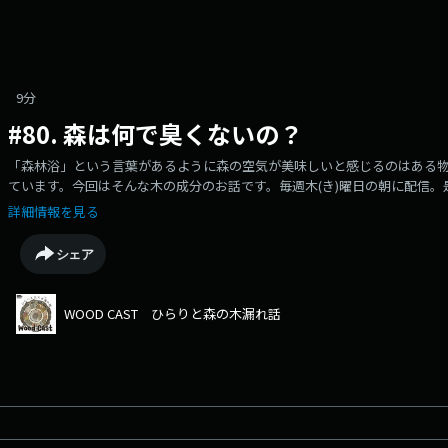
9分
#80. 森は何で臭くないの？
「森林浴」という言葉があるように森の空気が美味しいと感じるのはある
ています。今回はそんな木の成分のお話です。毎週木(き)曜日の朝に配信
たウッドコースター、、、ぜひ買ってください！！！https://zipfm.stores.jp【W
詳細情報を見る
演者】一般社団法人ウッディーラー豊田 代表理事樋口真明https://woodealer.
Hillaryhttps://www.instagram.com/llynstagram_/キーワ
シェア
※)
WOOD CAST ひらりと森の木漏れ話