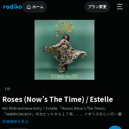
ホーム
プラン変更
1分
Roses (Now’s The Time) / Estelle
NO.99 Brand New Entry！Estelle 「Roses (Now’s The Time)」
「AMERICAN BOY」の大ヒットから１７年、、、イギリスのシンガー兼ラ
ッパー、“エステル”の、先月リリースになった最新アルバム『Stay Alta』
詳細情報を見る
からの新曲。リリースは＜7年ぶり＞となります。その間、何をしていた