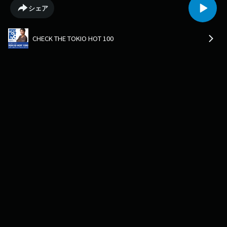
のかというと、女優業にも進出していたようですが、、、、コロナ禍に入
シェア
って、自分にとって何が必要なのか、＜自問自答＞する日々だったよう
で、、、その流れで、自分が影響を受けた音楽を聞き返し、“ジョージ・
クリントン”や、“シスター・スレッジ”、“クインシー・ジョーンズ”、“マ
CHECK THE TOKIO HOT 100
イケル・ジャクソン”をBGMにリビングルームで踊りまくっていたとい
う、“エステル”。それが今回のアルバムの音にも反映されていて、ファン
クやソウル、ディスコ色が強めの作品ができあがった！・・・とエステル
も大満足のご様子。ぜひ、NEWアルバム丸ごと、チェックしてみて下さ
い。