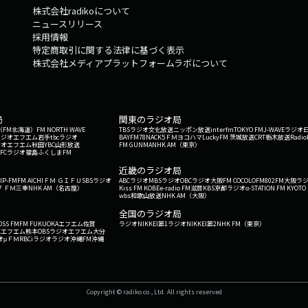
株式会社radikoについて
ニュースリリース
採用情報
特定商取引に関する法律に基づく表示
株式会社メディアプラットフォームラボについて
局
関東のラジオ局
G'（FM北海道）
FM NORTH WAVE
TBSラジオ
文化放送
ニッポン放送
interfm
TOKYO FM
J-WAVE
ラジオ
ラジオ
エフエム岩手
tbcラジオ
BAYFM78
NACK5
ＦＭヨコハマ
LuckyFM 茨城放送
CRT栃木放送
Radio
ジオ
エフエム秋田
YBC山形放送
FM GUNMA
NHK AM（東京）
RFCラジオ福島
ふくしまFM
）
近畿のラジオ局
IP-FM
FM AICHI
ＦＭ ＧＩＦＵ
SBSラジオ
ABCラジオ
MBSラジオ
OBCラジオ大阪
FM COCOLO
FM802
FM大阪
ラ
 ＦＭ三重
NHK AM（名古屋）
Kiss FM KOBE
e-radio FM滋賀
KBS京都ラジオ
α-STATION FM KYOTO
wbs和歌山放送
NHK AM（大阪）
全国のラジオ局
OSS FM
FM FUKUOKA
エフエム佐賀
ラジオNIKKEI第1
ラジオNIKKEI第2
NHK FM（東京）
Kエフエム熊本
OBSラジオ
エフエム大分
オ
μＦＭ
RBCiラジオ
ラジオ沖縄
FM沖縄
Copyright © radiko co., Ltd. All rights reserved