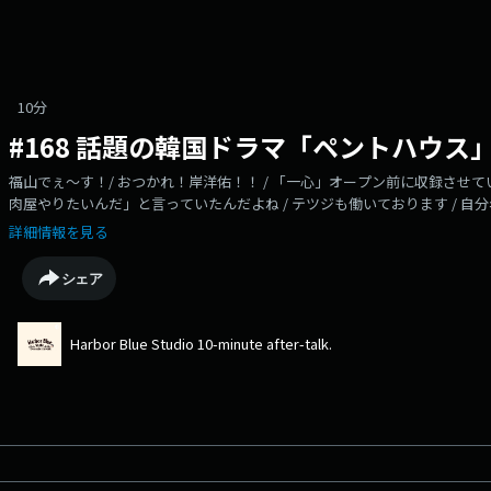
10分
#168 話題の韓国ドラマ「ペントハウス
福山でぇ～す！/ おつかれ！岸洋佑！！ / 「一心」オープン前に収録させ
肉屋やりたいんだ」と言っていたんだよね / テツジも働いております / 自
いや/ 10歳ぐらいから焼肉屋さんをやりたいと言ってたな～ / 周りの方々
詳細情報を見る
ニュー /ペントハウスにハマって「推し」という気持ちが分かった / 役者の素
レイキングバッドが面白いよ /岸洋佑はレベル３０になって[推し活]を覚えたSee omnystu
シェア
information.
Harbor Blue Studio 10-minute after-talk.