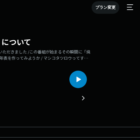
プラン変更
」について
ていただきました /この番組が始まるその瞬間に「焼
分年表を作ってみようか / マシコタツロウってすご
の力を借りて生きています。感謝！/ 一心おすすめメ
顔、キュンとします / わかるぅ～～～～～～ / ブ
dio.com/listener for privacy