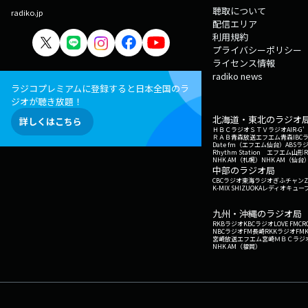
聴取について
radiko.jp
配信エリア
利用規約
プライバシーポリシー
ライセンス情報
radiko news
ラジコプレミアムに登録すると日本全国のラ
ジオが聴き放題！
北海道・東北のラジオ
詳しくはこちら
ＨＢＣラジオ
ＳＴＶラジオ
AIR-
ＲＡＢ青森放送
エフエム青森
IBC
Date fm（エフエム仙台）
ABSラ
Rhythm Station エフエム山形
NHK AM（札幌）
NHK AM（仙台
中部のラジオ局
CBCラジオ
東海ラジオ
ぎふチャン
Z
K-MIX SHIZUOKA
レディオキューブ
九州・沖縄のラジオ局
RKBラジオ
KBCラジオ
LOVE FM
CR
NBCラジオ
FM長崎
RKKラジオ
FM
宮崎放送
エフエム宮崎
ＭＢＣラジ
NHK AM（福岡）