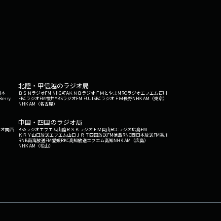
北陸・甲信越のラジオ局
日本
ＢＳＮラジオ
FM NIIGATA
ＫＮＢラジオ
ＦＭとやま
MROラジオ
エフエム石川
Berry
FBCラジオ
FM福井
YBSラジオ
FM FUJI
SBCラジオ
ＦＭ長野
NHK AM（東京）
NHK AM（名古屋）
中国・四国のラジオ局
ジオ関西
BSSラジオ
エフエム山陰
ＲＳＫラジオ
ＦＭ岡山
RCCラジオ
広島FM
ＫＲＹ山口放送
エフエム山口
ＪＲＴ四国放送
FM徳島
RNC西日本放送
FM香川
RNB南海放送
FM愛媛
RKC高知放送
エフエム高知
NHK AM（広島）
NHK AM（松山）