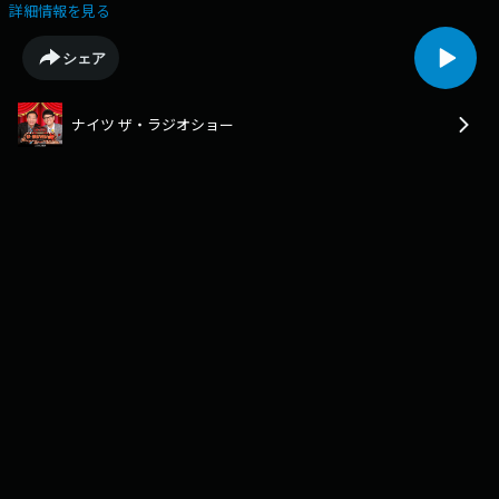
届けします。ポッドキャストでは番組のオープニングトークとエンディン
詳細情報を見る
グトークをお聴きいただけます。
シェア
ナイツ ザ・ラジオショー