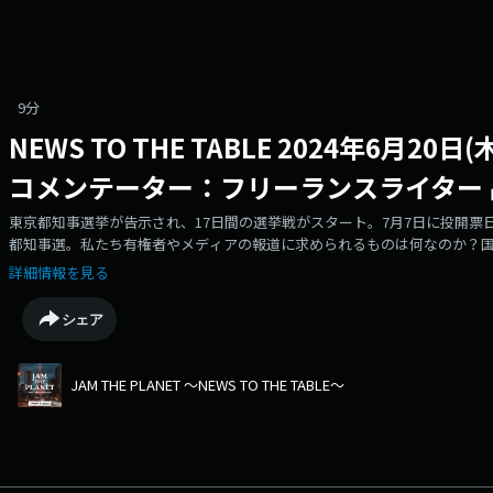
9分
NEWS TO THE TABLE 2024年6月
コメンテーター：フリーランスライター 
東京都知事選挙が告示され、17日間の選挙戦がスタート。7月7日に投開票
都知事選。私たち有権者やメディアの報道に求められるものは何なのか？
材歴25年を超えるフリーランスライター、畠山理仁さんにお話を伺いまし
詳細情報を見る
シェア
JAM THE PLANET ～NEWS TO THE TABLE～