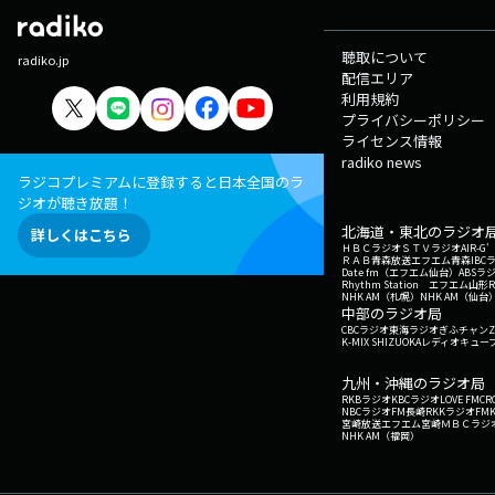
聴取について
radiko.jp
配信エリア
利用規約
プライバシーポリシー
ライセンス情報
radiko news
ラジコプレミアムに登録すると日本全国のラ
ジオが聴き放題！
北海道・東北のラジオ
詳しくはこちら
ＨＢＣラジオ
ＳＴＶラジオ
AIR-
ＲＡＢ青森放送
エフエム青森
IBC
Date fm（エフエム仙台）
ABSラ
Rhythm Station エフエム山形
NHK AM（札幌）
NHK AM（仙台
中部のラジオ局
CBCラジオ
東海ラジオ
ぎふチャン
Z
K-MIX SHIZUOKA
レディオキューブ
九州・沖縄のラジオ局
RKBラジオ
KBCラジオ
LOVE FM
CR
NBCラジオ
FM長崎
RKKラジオ
FM
宮崎放送
エフエム宮崎
ＭＢＣラジ
NHK AM（福岡）