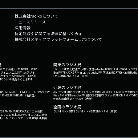
株式会社radikoについて
ニュースリリース
採用情報
特定商取引に関する法律に基づく表示
株式会社メディアプラットフォームラボについて
局
関東のラジオ局
G'（FM北海道）
FM NORTH WAVE
TBSラジオ
文化放送
ニッポン放送
interfm
TOKYO FM
J-WAVE
ラジオ
ラジオ
エフエム岩手
tbcラジオ
BAYFM78
NACK5
ＦＭヨコハマ
LuckyFM 茨城放送
CRT栃木放送
Radio
ジオ
エフエム秋田
YBC山形放送
FM GUNMA
NHK AM（東京）
RFCラジオ福島
ふくしまFM
）
近畿のラジオ局
IP-FM
FM AICHI
ＦＭ ＧＩＦＵ
SBSラジオ
ABCラジオ
MBSラジオ
OBCラジオ大阪
FM COCOLO
FM802
FM大阪
ラ
 ＦＭ三重
NHK AM（名古屋）
Kiss FM KOBE
e-radio FM滋賀
KBS京都ラジオ
α-STATION FM KYOTO
wbs和歌山放送
NHK AM（大阪）
全国のラジオ局
OSS FM
FM FUKUOKA
エフエム佐賀
ラジオNIKKEI第1
ラジオNIKKEI第2
NHK FM（東京）
Kエフエム熊本
OBSラジオ
エフエム大分
オ
μＦＭ
RBCiラジオ
ラジオ沖縄
FM沖縄