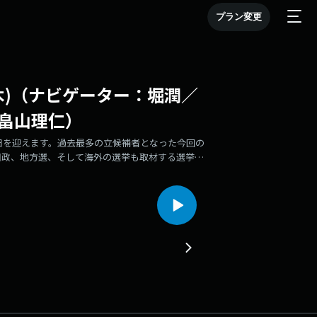
プラン変更
20日(木)（ナビゲーター：堀潤／
畠山理仁）
日を迎えます。過去最多の立候補者となった今回の
国政、地方選、そして海外の選挙も取材する選挙取
た。