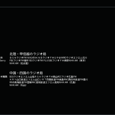
北陸・甲信越のラジオ局
日本
ＢＳＮラジオ
FM NIIGATA
ＫＮＢラジオ
ＦＭとやま
MROラジオ
エフエム石川
Berry
FBCラジオ
FM福井
YBSラジオ
FM FUJI
SBCラジオ
ＦＭ長野
NHK AM（東京）
NHK AM（名古屋）
中国・四国のラジオ局
ジオ関西
BSSラジオ
エフエム山陰
ＲＳＫラジオ
ＦＭ岡山
RCCラジオ
広島FM
ＫＲＹ山口放送
エフエム山口
ＪＲＴ四国放送
FM徳島
RNC西日本放送
FM香川
RNB南海放送
FM愛媛
RKC高知放送
エフエム高知
NHK AM（広島）
NHK AM（松山）