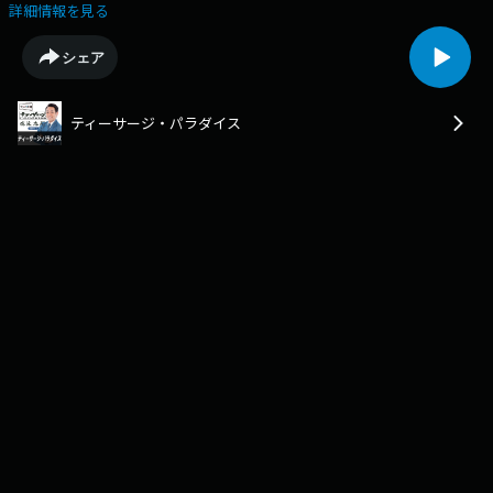
Ａでした！※ひーぷーさんは春休み。今日の担当はノーブレーキ（あゆ
詳細情報を見る
む、ブーブー）です。
シェア
ティーサージ・パラダイス