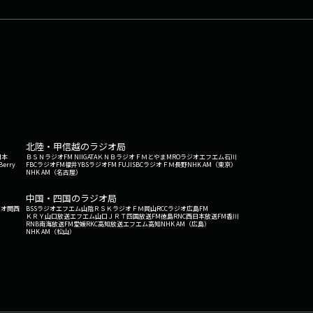
北陸・甲信越のラジオ局
日本
ＢＳＮラジオ
FM NIIGATA
ＫＮＢラジオ
ＦＭとやま
MROラジオ
エフエム石川
Berry
FBCラジオ
FM福井
YBSラジオ
FM FUJI
SBCラジオ
ＦＭ長野
NHK AM（東京）
NHK AM（名古屋）
中国・四国のラジオ局
ジオ関西
BSSラジオ
エフエム山陰
ＲＳＫラジオ
ＦＭ岡山
RCCラジオ
広島FM
ＫＲＹ山口放送
エフエム山口
ＪＲＴ四国放送
FM徳島
RNC西日本放送
FM香川
RNB南海放送
FM愛媛
RKC高知放送
エフエム高知
NHK AM（広島）
NHK AM（松山）