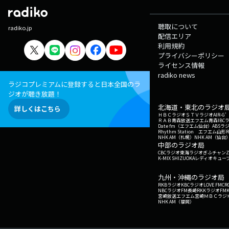
聴取について
radiko.jp
配信エリア
利用規約
プライバシーポリシー
ライセンス情報
radiko news
ラジコプレミアムに登録すると日本全国のラ
ジオが聴き放題！
北海道・東北のラジオ
詳しくはこちら
ＨＢＣラジオ
ＳＴＶラジオ
AIR-
ＲＡＢ青森放送
エフエム青森
IBC
Date fm（エフエム仙台）
ABSラ
Rhythm Station エフエム山形
NHK AM（札幌）
NHK AM（仙台
中部のラジオ局
CBCラジオ
東海ラジオ
ぎふチャン
Z
K-MIX SHIZUOKA
レディオキューブ
九州・沖縄のラジオ局
RKBラジオ
KBCラジオ
LOVE FM
CR
NBCラジオ
FM長崎
RKKラジオ
FM
宮崎放送
エフエム宮崎
ＭＢＣラジ
NHK AM（福岡）