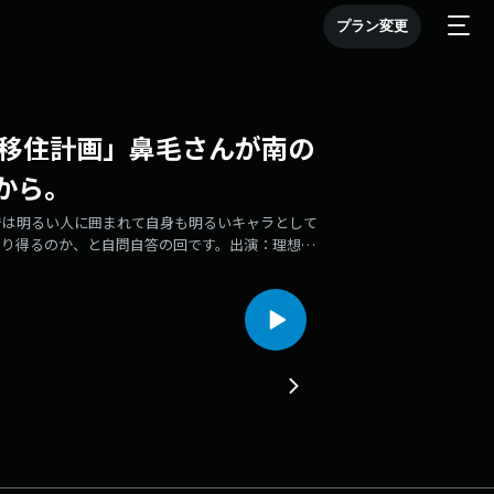
プラン変更
外移住計画」鼻毛さんが南の
から。
では明るい人に囲まれて自身も明るいキャラとして
なり得るのか、と自問自答の回です。出演：理想論
#MROラジオ #鼻毛の森 #西尾知亜紀 #ハナシ