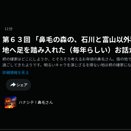
11分
第６３回 「鼻毛の森の、石川と富山以
地へ足を踏み入れた（毎年らしい）お話
終の棲家はどこにしようか、とそろそろ考えるお年頃の鼻毛さん。南の地
過ごしてきたようです。明るいキャラを演じざるを得ない地は終の棲家に
撲滅ＳＳＷ 鼻毛の森、ＭＲＯラジオディレクター兼パーソナリティ 西尾知亜紀
詳細情報を見る
テ鼻毛さん
シェア
ハナシテ！鼻毛さん