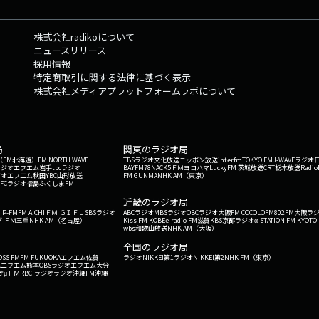
株式会社radikoについて
ニュースリリース
採用情報
特定商取引に関する法律に基づく表示
株式会社メディアプラットフォームラボについて
局
関東のラジオ局
G'（FM北海道）
FM NORTH WAVE
TBSラジオ
文化放送
ニッポン放送
interfm
TOKYO FM
J-WAVE
ラジオ
ラジオ
エフエム岩手
tbcラジオ
BAYFM78
NACK5
ＦＭヨコハマ
LuckyFM 茨城放送
CRT栃木放送
Radio
ジオ
エフエム秋田
YBC山形放送
FM GUNMA
NHK AM（東京）
RFCラジオ福島
ふくしまFM
）
近畿のラジオ局
IP-FM
FM AICHI
ＦＭ ＧＩＦＵ
SBSラジオ
ABCラジオ
MBSラジオ
OBCラジオ大阪
FM COCOLO
FM802
FM大阪
ラ
 ＦＭ三重
NHK AM（名古屋）
Kiss FM KOBE
e-radio FM滋賀
KBS京都ラジオ
α-STATION FM KYOTO
wbs和歌山放送
NHK AM（大阪）
全国のラジオ局
OSS FM
FM FUKUOKA
エフエム佐賀
ラジオNIKKEI第1
ラジオNIKKEI第2
NHK FM（東京）
Kエフエム熊本
OBSラジオ
エフエム大分
オ
μＦＭ
RBCiラジオ
ラジオ沖縄
FM沖縄