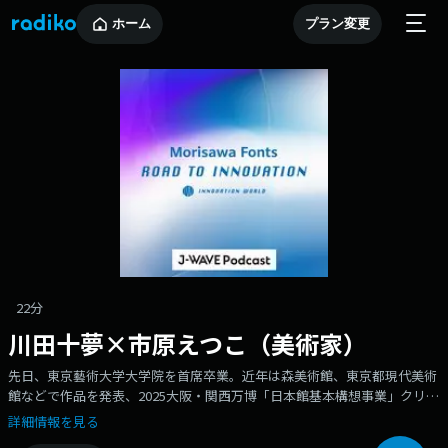
ホーム
プラン変更
22分
川田十夢×市原えつこ（美術家）
先日、東京藝術大学大学院を首席卒業。近年は森美術館、東京都現代美術
館などで作品を発表、2025大阪・関西万博「日本館基本構想事業」クリエ
イターとしても活躍。美術家・市原えつこさんが登場！
詳細情報を見る