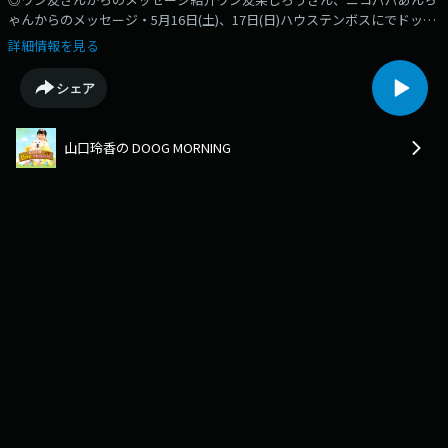
ゃんからのメッセージ・5月16日(土)、17日(日)ハウステンボスにでドッグ
イベント「1239（ワンニャンサンキュー）マーケット」を開催！◎わんだ
詳細情報を見る
ふるおぢさんからのプレゼント！「わんだふる山口2026」にていただいた
プレゼントを紹介！・wagz、BB.WANDERLAND、UNATO、TYS（テレビ
シェア
山口）、ホテルTOKIWAN（敬称略）☆プレゼントの応募の締め切り
5/9（土）まで！宛先⇒doog@rkbr.jp
山口玲香の DOOG MORNING