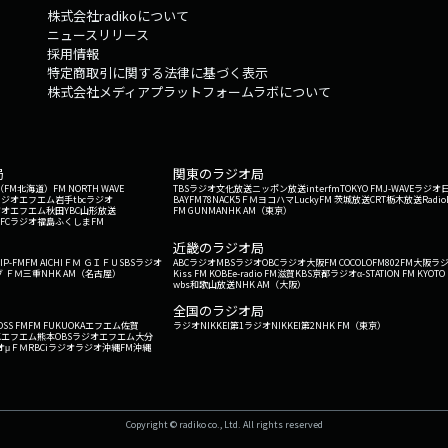
株式会社radikoについて
ニュースリリース
採用情報
特定商取引に関する法律に基づく表示
株式会社メディアプラットフォームラボについて
局
関東のラジオ局
G'（FM北海道）
FM NORTH WAVE
TBSラジオ
文化放送
ニッポン放送
interfm
TOKYO FM
J-WAVE
ラジオ
ラジオ
エフエム岩手
tbcラジオ
BAYFM78
NACK5
ＦＭヨコハマ
LuckyFM 茨城放送
CRT栃木放送
Radio
ジオ
エフエム秋田
YBC山形放送
FM GUNMA
NHK AM（東京）
RFCラジオ福島
ふくしまFM
）
近畿のラジオ局
IP-FM
FM AICHI
ＦＭ ＧＩＦＵ
SBSラジオ
ABCラジオ
MBSラジオ
OBCラジオ大阪
FM COCOLO
FM802
FM大阪
ラ
 ＦＭ三重
NHK AM（名古屋）
Kiss FM KOBE
e-radio FM滋賀
KBS京都ラジオ
α-STATION FM KYOTO
wbs和歌山放送
NHK AM（大阪）
全国のラジオ局
OSS FM
FM FUKUOKA
エフエム佐賀
ラジオNIKKEI第1
ラジオNIKKEI第2
NHK FM（東京）
Kエフエム熊本
OBSラジオ
エフエム大分
オ
μＦＭ
RBCiラジオ
ラジオ沖縄
FM沖縄
Copyright © radiko co., Ltd. All rights reserved