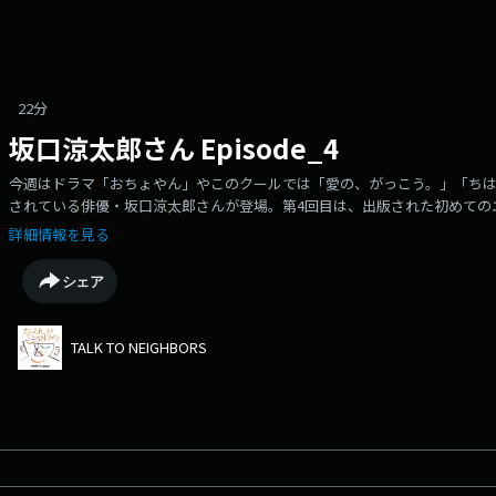
22分
坂口涼太郎さん Episode_4
今週はドラマ「おちょやん」やこのクールでは「愛の、がっこう。」「ち
されている俳優・坂口涼太郎さんが登場。第4回目は、出版された初めての
掲載されている坂口涼太郎さんが綴る言葉、短歌のお話。入院をきっかけ
詳細情報を見る
短歌に惹かれた理由、短歌の魅力について伺っていきます。そして、来年の
伎版「勧進帳」にていても。フランス・パリ公演でも好評を博したキノカ
シェア
応に違いはあるのでしょうか…？〇Xアカウントhttps://twitter.com/ttn813
https://www.instagram.com/ttn813_/〇番組の感想はこちらからもお待ちして
wave.co.jp/original/talktoneighbors/message/
TALK TO NEIGHBORS