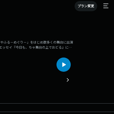
プラン変更
はやふる－めぐり－」をはじめ数多くの舞台に出演
エッセイ『今日も、ちゃ舞台の上でおどる』にも
に短歌を詠み始めた坂口涼太郎さん。俳句ではなく
1月から北米ツアーが予定されている木ノ下歌舞
ブ版『勧進帳』は、日本と海外でお客さんからの反
〇Instagramアカウント
いますhttps://www.j-