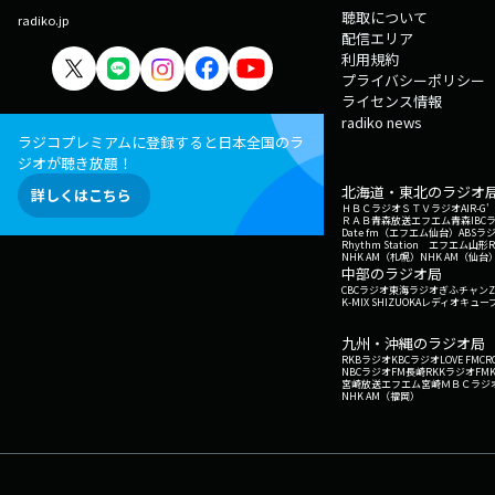
聴取について
radiko.jp
配信エリア
利用規約
プライバシーポリシー
ライセンス情報
radiko news
ラジコプレミアムに登録すると日本全国のラ
ジオが聴き放題！
北海道・東北のラジオ
詳しくはこちら
ＨＢＣラジオ
ＳＴＶラジオ
AIR-
ＲＡＢ青森放送
エフエム青森
IBC
Date fm（エフエム仙台）
ABSラ
Rhythm Station エフエム山形
NHK AM（札幌）
NHK AM（仙台
中部のラジオ局
CBCラジオ
東海ラジオ
ぎふチャン
Z
K-MIX SHIZUOKA
レディオキューブ
九州・沖縄のラジオ局
RKBラジオ
KBCラジオ
LOVE FM
CR
NBCラジオ
FM長崎
RKKラジオ
FM
宮崎放送
エフエム宮崎
ＭＢＣラジ
NHK AM（福岡）