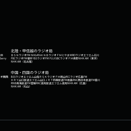
北陸・甲信越のラジオ局
日本
ＢＳＮラジオ
FM NIIGATA
ＫＮＢラジオ
ＦＭとやま
MROラジオ
エフエム石川
Berry
FBCラジオ
FM福井
YBSラジオ
FM FUJI
SBCラジオ
ＦＭ長野
NHK AM（東京）
NHK AM（名古屋）
中国・四国のラジオ局
ジオ関西
BSSラジオ
エフエム山陰
ＲＳＫラジオ
ＦＭ岡山
RCCラジオ
広島FM
ＫＲＹ山口放送
エフエム山口
ＪＲＴ四国放送
FM徳島
RNC西日本放送
FM香川
RNB南海放送
FM愛媛
RKC高知放送
エフエム高知
NHK AM（広島）
NHK AM（松山）