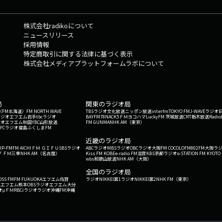
株式会社radikoについて
ニュースリリース
採用情報
特定商取引に関する法律に基づく表示
株式会社メディアプラットフォームラボについて
局
関東のラジオ局
G'（FM北海道）
FM NORTH WAVE
TBSラジオ
文化放送
ニッポン放送
interfm
TOKYO FM
J-WAVE
ラジオ
ラジオ
エフエム岩手
tbcラジオ
BAYFM78
NACK5
ＦＭヨコハマ
LuckyFM 茨城放送
CRT栃木放送
Radio
ジオ
エフエム秋田
YBC山形放送
FM GUNMA
NHK AM（東京）
RFCラジオ福島
ふくしまFM
）
近畿のラジオ局
IP-FM
FM AICHI
ＦＭ ＧＩＦＵ
SBSラジオ
ABCラジオ
MBSラジオ
OBCラジオ大阪
FM COCOLO
FM802
FM大阪
ラ
 ＦＭ三重
NHK AM（名古屋）
Kiss FM KOBE
e-radio FM滋賀
KBS京都ラジオ
α-STATION FM KYOTO
wbs和歌山放送
NHK AM（大阪）
全国のラジオ局
OSS FM
FM FUKUOKA
エフエム佐賀
ラジオNIKKEI第1
ラジオNIKKEI第2
NHK FM（東京）
Kエフエム熊本
OBSラジオ
エフエム大分
オ
μＦＭ
RBCiラジオ
ラジオ沖縄
FM沖縄