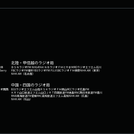
北陸・甲信越のラジオ局
日本
ＢＳＮラジオ
FM NIIGATA
ＫＮＢラジオ
ＦＭとやま
MROラジオ
エフエム石川
Berry
FBCラジオ
FM福井
YBSラジオ
FM FUJI
SBCラジオ
ＦＭ長野
NHK AM（東京）
NHK AM（名古屋）
中国・四国のラジオ局
ジオ関西
BSSラジオ
エフエム山陰
ＲＳＫラジオ
ＦＭ岡山
RCCラジオ
広島FM
ＫＲＹ山口放送
エフエム山口
ＪＲＴ四国放送
FM徳島
RNC西日本放送
FM香川
RNB南海放送
FM愛媛
RKC高知放送
エフエム高知
NHK AM（広島）
NHK AM（松山）