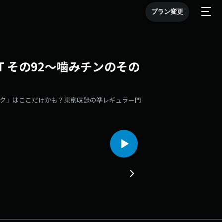
プラン変更
ST その92～噛みチンのその
トーク」はここだけかも？東京収録の準レギュラー門