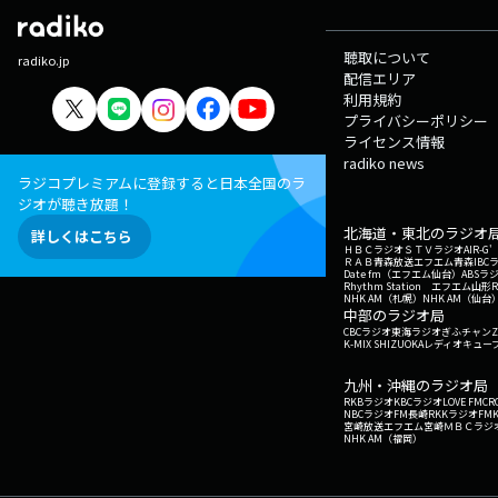
聴取について
radiko.jp
配信エリア
利用規約
プライバシーポリシー
ライセンス情報
radiko news
ラジコプレミアムに登録すると日本全国のラ
ジオが聴き放題！
北海道・東北のラジオ
詳しくはこちら
ＨＢＣラジオ
ＳＴＶラジオ
AIR-
ＲＡＢ青森放送
エフエム青森
IBC
Date fm（エフエム仙台）
ABSラ
Rhythm Station エフエム山形
NHK AM（札幌）
NHK AM（仙台
中部のラジオ局
CBCラジオ
東海ラジオ
ぎふチャン
Z
K-MIX SHIZUOKA
レディオキューブ
九州・沖縄のラジオ局
RKBラジオ
KBCラジオ
LOVE FM
CR
NBCラジオ
FM長崎
RKKラジオ
FM
宮崎放送
エフエム宮崎
ＭＢＣラジ
NHK AM（福岡）