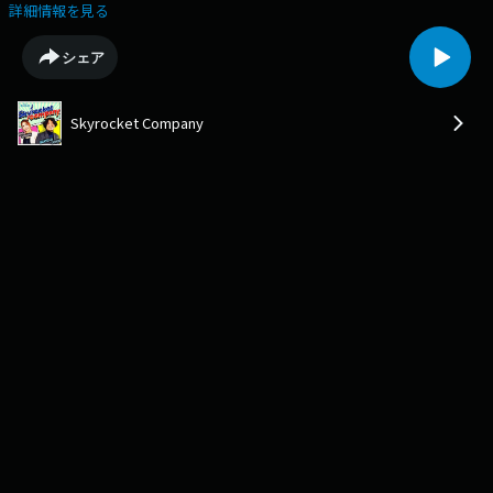
TOKYOFMから生放送でお届けしているラジオ番組「Skyrocket
詳細情報を見る
Company」で、毎週水曜日に放送中のコーナー「スナックスカロケ～1軒
目」のスピンオフ企画！大人数でにぎやかに楽しむ「1軒目」に対して「2
シェア
軒目の本音」は、より親しい仲間たちと、本音で語りたいことがある方を
募集しています。仕事、家族、恋愛、将来のこと。あなたが胸の内にしま
っている“本音”を、ぜひ聞かせてください。たまには肩の力を抜いて、本
Skyrocket Company
音で語らう金曜日の夜にしませんか？キリン一番搾りを片手にじっくり語
らいましょう！ 出演して頂いた方には、キリン 一番搾り 350ml 缶 1ケー
ス (24本入) をプレゼント!!ご応募はSkyrocket Companyの特設サイトから
https://www.tfm.co.jp/sky/ichiban/