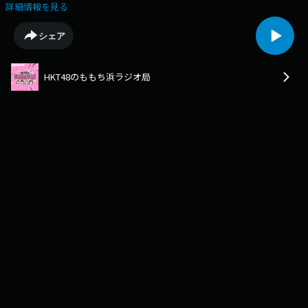
出演:梁瀬鈴雅・大庭凜咲（HKT48)今回は・・●冒頭トーク（メッセージ
詳細情報を見る
ご紹介など）●番組①「りちゃきのはたちになってやりたいこと」ラジ
オ・radikoで「HKT48のももち浜ラジオ局」本放送もお楽しみください。
シェア
毎週火曜23:30～RKBラジオで超絶OA中！！
HKT48のももち浜ラジオ局