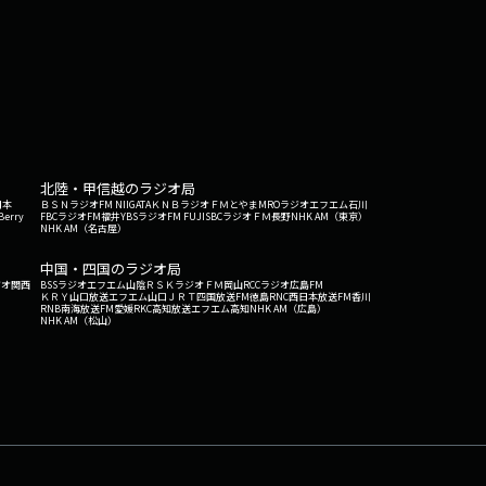
北陸・甲信越のラジオ局
日本
ＢＳＮラジオ
FM NIIGATA
ＫＮＢラジオ
ＦＭとやま
MROラジオ
エフエム石川
Berry
FBCラジオ
FM福井
YBSラジオ
FM FUJI
SBCラジオ
ＦＭ長野
NHK AM（東京）
NHK AM（名古屋）
中国・四国のラジオ局
ジオ関西
BSSラジオ
エフエム山陰
ＲＳＫラジオ
ＦＭ岡山
RCCラジオ
広島FM
ＫＲＹ山口放送
エフエム山口
ＪＲＴ四国放送
FM徳島
RNC西日本放送
FM香川
RNB南海放送
FM愛媛
RKC高知放送
エフエム高知
NHK AM（広島）
NHK AM（松山）