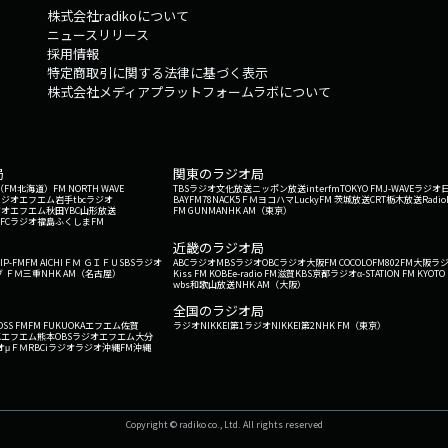
株式会社radikoについて
ニュースリリース
採用情報
特定商取引に関する法律に基づく表示
株式会社メディアプラットフォームラボについて
局
関東のラジオ局
G'（FM北海道）
FM NORTH WAVE
TBSラジオ
文化放送
ニッポン放送
interfm
TOKYO FM
J-WAVE
ラジオ
ラジオ
エフエム岩手
tbcラジオ
BAYFM78
NACK5
ＦＭヨコハマ
LuckyFM 茨城放送
CRT栃木放送
Radio
ジオ
エフエム秋田
YBC山形放送
FM GUNMA
NHK AM（東京）
RFCラジオ福島
ふくしまFM
）
近畿のラジオ局
IP-FM
FM AICHI
ＦＭ ＧＩＦＵ
SBSラジオ
ABCラジオ
MBSラジオ
OBCラジオ大阪
FM COCOLO
FM802
FM大阪
ラ
 ＦＭ三重
NHK AM（名古屋）
Kiss FM KOBE
e-radio FM滋賀
KBS京都ラジオ
α-STATION FM KYOTO
wbs和歌山放送
NHK AM（大阪）
全国のラジオ局
OSS FM
FM FUKUOKA
エフエム佐賀
ラジオNIKKEI第1
ラジオNIKKEI第2
NHK FM（東京）
Kエフエム熊本
OBSラジオ
エフエム大分
オ
μＦＭ
RBCiラジオ
ラジオ沖縄
FM沖縄
Copyright © radiko co., Ltd. All rights reserved