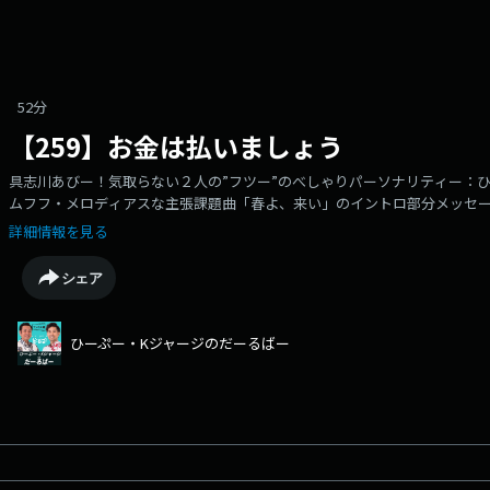
52分
【259】お金は払いましょう
具志川あびー！気取らない２人の”フツー”のべしゃりパーソナリティー：
ムフフ・メロディアスな主張課題曲「春よ、来い」のイントロ部分メッセ
⇒db864@rokinawa.co.jp
詳細情報を見る
シェア
ひーぷー・Kジャージのだーるばー