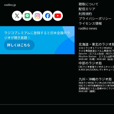
聴取について
radiko.jp
配信エリア
利用規約
プライバシーポリシー
ライセンス情報
radiko news
ラジコプレミアムに登録すると日本全国のラ
ジオが聴き放題！
北海道・東北のラジオ
詳しくはこちら
ＨＢＣラジオ
ＳＴＶラジオ
AIR-
ＲＡＢ青森放送
エフエム青森
IBC
Date fm（エフエム仙台）
ABSラ
Rhythm Station エフエム山形
NHK AM（札幌）
NHK AM（仙台
中部のラジオ局
CBCラジオ
東海ラジオ
ぎふチャン
Z
K-MIX SHIZUOKA
レディオキューブ
九州・沖縄のラジオ局
RKBラジオ
KBCラジオ
LOVE FM
CR
NBCラジオ
FM長崎
RKKラジオ
FM
宮崎放送
エフエム宮崎
ＭＢＣラジ
NHK AM（福岡）