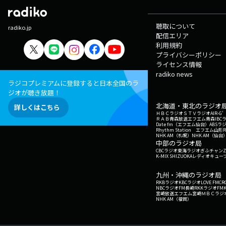
聴取について
radiko.jp
配信エリア
利用規約
プライバシーポリシー
ライセンス情報
radiko news
ラジコプレミアムに登録すると日本全国のラ
ジオが聴き放題！
北海道・東北のラジオ
詳しくはこちら
ＨＢＣラジオ
ＳＴＶラジオ
AIR-
ＲＡＢ青森放送
エフエム青森
IBC
Date fm（エフエム仙台）
ABSラ
Rhythm Station エフエム山形
NHK AM（札幌）
NHK AM（仙台
中部のラジオ局
CBCラジオ
東海ラジオ
ぎふチャン
Z
K-MIX SHIZUOKA
レディオキューブ
九州・沖縄のラジオ局
RKBラジオ
KBCラジオ
LOVE FM
CR
NBCラジオ
FM長崎
RKKラジオ
FM
宮崎放送
エフエム宮崎
ＭＢＣラジ
NHK AM（福岡）