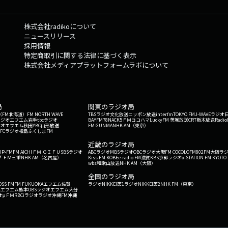
株式会社radikoについて
ニュースリリース
採用情報
特定商取引に関する法律に基づく表示
株式会社メディアプラットフォームラボについて
局
関東のラジオ局
G'（FM北海道）
FM NORTH WAVE
TBSラジオ
文化放送
ニッポン放送
interfm
TOKYO FM
J-WAVE
ラジオ
ラジオ
エフエム岩手
tbcラジオ
BAYFM78
NACK5
ＦＭヨコハマ
LuckyFM 茨城放送
CRT栃木放送
Radio
ジオ
エフエム秋田
YBC山形放送
FM GUNMA
NHK AM（東京）
RFCラジオ福島
ふくしまFM
）
近畿のラジオ局
IP-FM
FM AICHI
ＦＭ ＧＩＦＵ
SBSラジオ
ABCラジオ
MBSラジオ
OBCラジオ大阪
FM COCOLO
FM802
FM大阪
ラ
 ＦＭ三重
NHK AM（名古屋）
Kiss FM KOBE
e-radio FM滋賀
KBS京都ラジオ
α-STATION FM KYOTO
wbs和歌山放送
NHK AM（大阪）
全国のラジオ局
OSS FM
FM FUKUOKA
エフエム佐賀
ラジオNIKKEI第1
ラジオNIKKEI第2
NHK FM（東京）
Kエフエム熊本
OBSラジオ
エフエム大分
オ
μＦＭ
RBCiラジオ
ラジオ沖縄
FM沖縄