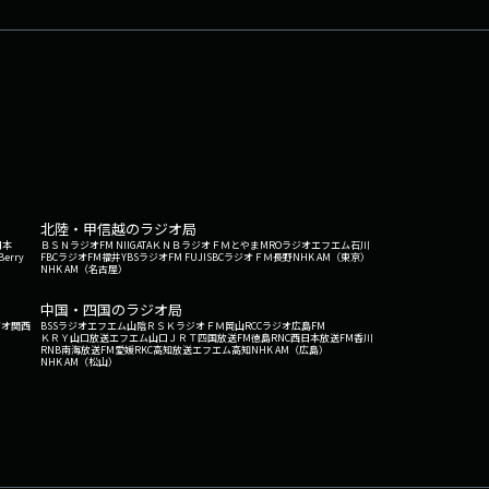
北陸・甲信越のラジオ局
日本
ＢＳＮラジオ
FM NIIGATA
ＫＮＢラジオ
ＦＭとやま
MROラジオ
エフエム石川
Berry
FBCラジオ
FM福井
YBSラジオ
FM FUJI
SBCラジオ
ＦＭ長野
NHK AM（東京）
NHK AM（名古屋）
中国・四国のラジオ局
ジオ関西
BSSラジオ
エフエム山陰
ＲＳＫラジオ
ＦＭ岡山
RCCラジオ
広島FM
ＫＲＹ山口放送
エフエム山口
ＪＲＴ四国放送
FM徳島
RNC西日本放送
FM香川
RNB南海放送
FM愛媛
RKC高知放送
エフエム高知
NHK AM（広島）
NHK AM（松山）