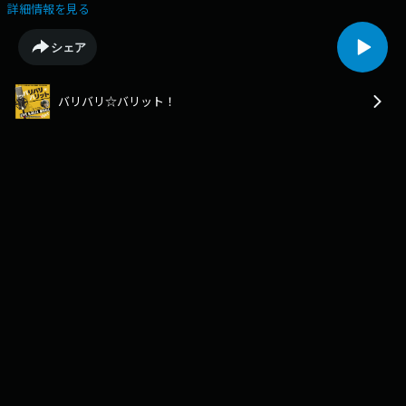
トーク。「ギターウルフに叱られた話？」「チキンジョージに注意された
詳細情報を見る
話？」「ロックンロールって結局、何？」タバタヒナとロックンロールサ
ーカス2026をふりかえります。ロックンロールサーカス2027は2027年1月
シェア
9日(土)10(日)に開催決定！■ロックンロールサーカス公式Webページ
https://sites.google.com/armtechpublishers.com/rockandrollcircus/ho
南出渉 Xアカウントhttps://x.com/WAX712/■メールフォー
バリバリ☆バリット！
ム⁠https://jocr.jp/mailform/varit/⁠