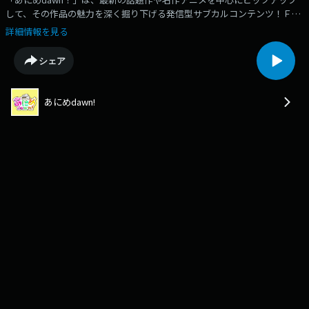
して、その作品の魅力を深く掘り下げる発信型サブカルコンテンツ！ＦＭ
とやまで第2金曜20:00-20:55に放送しています！パーソナリティは、タナ
詳細情報を見る
ベマサキ、ひうげこ、みさきの3人でお送りします！AuDeeでは配信限定
コーナー『ばれるdawn』などお届けします！生放送中に話しきれなかっ
シェア
たことなどを一気に解き放ちます！！番組公式Ｘ
https://twitter.com/anime_dawn
あにめdawn!