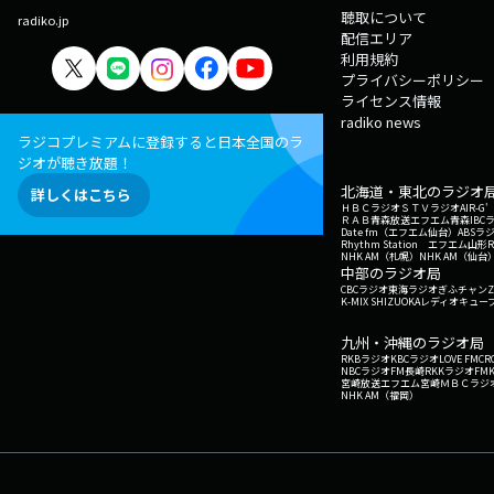
聴取について
radiko.jp
配信エリア
利用規約
プライバシーポリシー
ライセンス情報
radiko news
ラジコプレミアムに登録すると日本全国のラ
ジオが聴き放題！
北海道・東北のラジオ
詳しくはこちら
ＨＢＣラジオ
ＳＴＶラジオ
AIR-
ＲＡＢ青森放送
エフエム青森
IBC
Date fm（エフエム仙台）
ABSラ
Rhythm Station エフエム山形
NHK AM（札幌）
NHK AM（仙台
中部のラジオ局
CBCラジオ
東海ラジオ
ぎふチャン
Z
K-MIX SHIZUOKA
レディオキューブ
九州・沖縄のラジオ局
RKBラジオ
KBCラジオ
LOVE FM
CR
NBCラジオ
FM長崎
RKKラジオ
FM
宮崎放送
エフエム宮崎
ＭＢＣラジ
NHK AM（福岡）