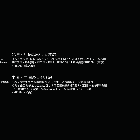
北陸・甲信越のラジオ局
日本
ＢＳＮラジオ
FM NIIGATA
ＫＮＢラジオ
ＦＭとやま
MROラジオ
エフエム石川
Berry
FBCラジオ
FM福井
YBSラジオ
FM FUJI
SBCラジオ
ＦＭ長野
NHK AM（東京）
NHK AM（名古屋）
中国・四国のラジオ局
ジオ関西
BSSラジオ
エフエム山陰
ＲＳＫラジオ
ＦＭ岡山
RCCラジオ
広島FM
ＫＲＹ山口放送
エフエム山口
ＪＲＴ四国放送
FM徳島
RNC西日本放送
FM香川
RNB南海放送
FM愛媛
RKC高知放送
エフエム高知
NHK AM（広島）
NHK AM（松山）