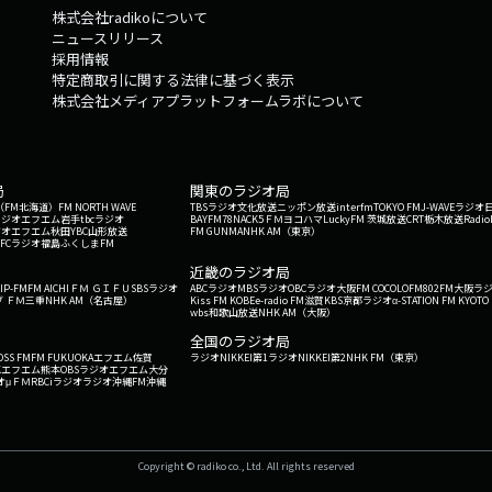
株式会社radikoについて
ニュースリリース
採用情報
特定商取引に関する法律に基づく表示
株式会社メディアプラットフォームラボについて
局
関東のラジオ局
G'（FM北海道）
FM NORTH WAVE
TBSラジオ
文化放送
ニッポン放送
interfm
TOKYO FM
J-WAVE
ラジオ
ラジオ
エフエム岩手
tbcラジオ
BAYFM78
NACK5
ＦＭヨコハマ
LuckyFM 茨城放送
CRT栃木放送
Radio
ジオ
エフエム秋田
YBC山形放送
FM GUNMA
NHK AM（東京）
RFCラジオ福島
ふくしまFM
）
近畿のラジオ局
IP-FM
FM AICHI
ＦＭ ＧＩＦＵ
SBSラジオ
ABCラジオ
MBSラジオ
OBCラジオ大阪
FM COCOLO
FM802
FM大阪
ラ
 ＦＭ三重
NHK AM（名古屋）
Kiss FM KOBE
e-radio FM滋賀
KBS京都ラジオ
α-STATION FM KYOTO
wbs和歌山放送
NHK AM（大阪）
全国のラジオ局
OSS FM
FM FUKUOKA
エフエム佐賀
ラジオNIKKEI第1
ラジオNIKKEI第2
NHK FM（東京）
Kエフエム熊本
OBSラジオ
エフエム大分
オ
μＦＭ
RBCiラジオ
ラジオ沖縄
FM沖縄
Copyright © radiko co., Ltd. All rights reserved