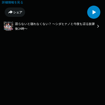
行っている音楽やドラマ、アイドル、グルメについて語ったり、みなさん
詳細情報を見る
からの相談に答える“放課後トークバラエティ”です！【更新】毎週金曜
24:30頃【制作】ラジオ関西----------◯番組ウェブサイ
シェア
ト⁠https://jocr.jp/programsite/shidanuma/◯番組メールメールフォーム
→ https://jocr.jp/mailform/shidanuma/メール ⇒ shidanuma@jocr.jp〇番
語らないと寝れなくない？ ～シダヒナノと今夜も沼る放課
組TikTokhttps://www.tiktok.com/@shidanuma24◯番組
後24時～
Xhttps://x.com/shidanuma24〇ハッシュタグ#シダ沼----------【スタッ
フ】ディレクター・構成：迫田ヒロミ----------