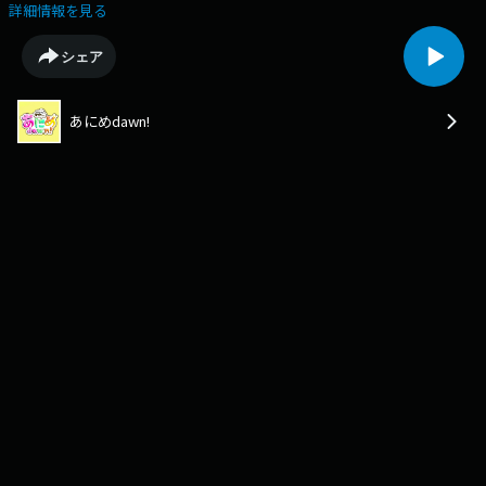
とやまで第2金曜20:00-20:55に放送しています！パーソナリティは、タナ
詳細情報を見る
ベマサキ、ひうげこ、日向みさきの3人でお送りします！番組公式Ｘ
https://twitter.com/anime_dawn
シェア
あにめdawn!