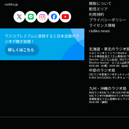
聴取について
radiko.jp
配信エリア
利用規約
プライバシーポリシー
ライセンス情報
radiko news
ラジコプレミアムに登録すると日本全国のラ
ジオが聴き放題！
北海道・東北のラジオ
詳しくはこちら
ＨＢＣラジオ
ＳＴＶラジオ
AIR-
ＲＡＢ青森放送
エフエム青森
IBC
Date fm（エフエム仙台）
ABSラ
Rhythm Station エフエム山形
NHK AM（札幌）
NHK AM（仙台
中部のラジオ局
CBCラジオ
東海ラジオ
ぎふチャン
Z
K-MIX SHIZUOKA
レディオキューブ
九州・沖縄のラジオ局
RKBラジオ
KBCラジオ
LOVE FM
CR
NBCラジオ
FM長崎
RKKラジオ
FM
宮崎放送
エフエム宮崎
ＭＢＣラジ
NHK AM（福岡）