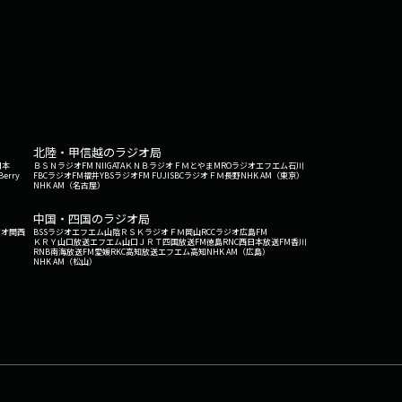
北陸・甲信越のラジオ局
日本
ＢＳＮラジオ
FM NIIGATA
ＫＮＢラジオ
ＦＭとやま
MROラジオ
エフエム石川
Berry
FBCラジオ
FM福井
YBSラジオ
FM FUJI
SBCラジオ
ＦＭ長野
NHK AM（東京）
NHK AM（名古屋）
中国・四国のラジオ局
ジオ関西
BSSラジオ
エフエム山陰
ＲＳＫラジオ
ＦＭ岡山
RCCラジオ
広島FM
ＫＲＹ山口放送
エフエム山口
ＪＲＴ四国放送
FM徳島
RNC西日本放送
FM香川
RNB南海放送
FM愛媛
RKC高知放送
エフエム高知
NHK AM（広島）
NHK AM（松山）