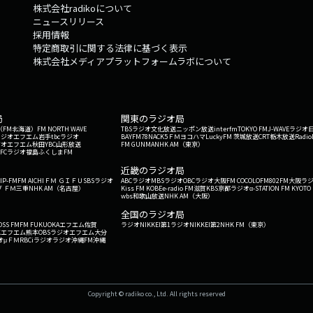
株式会社radikoについて
ニュースリリース
採用情報
特定商取引に関する法律に基づく表示
株式会社メディアプラットフォームラボについて
局
関東のラジオ局
G'（FM北海道）
FM NORTH WAVE
TBSラジオ
文化放送
ニッポン放送
interfm
TOKYO FM
J-WAVE
ラジオ
ラジオ
エフエム岩手
tbcラジオ
BAYFM78
NACK5
ＦＭヨコハマ
LuckyFM 茨城放送
CRT栃木放送
Radio
ジオ
エフエム秋田
YBC山形放送
FM GUNMA
NHK AM（東京）
RFCラジオ福島
ふくしまFM
）
近畿のラジオ局
IP-FM
FM AICHI
ＦＭ ＧＩＦＵ
SBSラジオ
ABCラジオ
MBSラジオ
OBCラジオ大阪
FM COCOLO
FM802
FM大阪
ラ
 ＦＭ三重
NHK AM（名古屋）
Kiss FM KOBE
e-radio FM滋賀
KBS京都ラジオ
α-STATION FM KYOTO
wbs和歌山放送
NHK AM（大阪）
全国のラジオ局
OSS FM
FM FUKUOKA
エフエム佐賀
ラジオNIKKEI第1
ラジオNIKKEI第2
NHK FM（東京）
Kエフエム熊本
OBSラジオ
エフエム大分
オ
μＦＭ
RBCiラジオ
ラジオ沖縄
FM沖縄
Copyright © radiko co., Ltd. All rights reserved