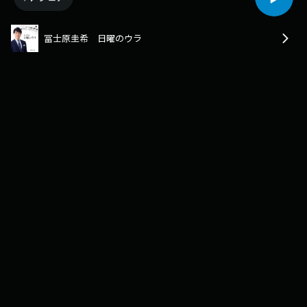
冨士原圭希 日曜のウラ