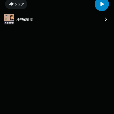
歳になられますが本当にお元気です。沖縄ではエッセイストとして「沖縄
シェア
で路面電車の復活」を呼びかける電車博士として知られていますね。コー
ラルラウンジへは三年振り、島田さんとの鉄道談義の続きをどうぞ！
沖縄羅針盤