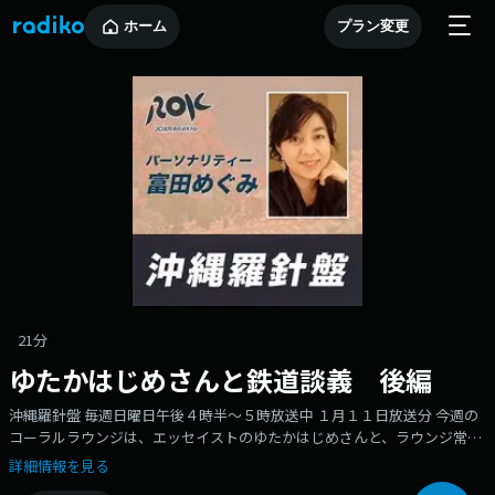
ホーム
プラン変更
21分
ゆたかはじめさんと鉄道談義 後編
沖縄羅針盤 毎週日曜日午後４時半～５時放送中 １月１１日放送分 今週の
コーラルラウンジは、エッセイストのゆたかはじめさんと、ラウンジ常連
客で沖縄大学地域研究所特別研究員の 島田勝也さんとのおしゃべりです。
詳細情報を見る
1928年生まれ、東京都の出身。鉄道博士として我々にはもうお馴染み。87