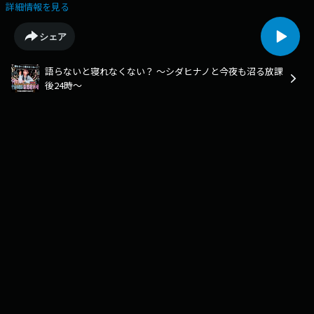
行っている音楽やドラマ、アイドル、グルメについて語ったり、みなさん
詳細情報を見る
からの相談に答える“放課後トークバラエティ”です！【更新】毎週金曜
24:30頃【制作】ラジオ関西----------◯番組ウェブサイ
シェア
ト⁠https://jocr.jp/programsite/shidanuma/◯番組メールメールフォーム
→ https://jocr.jp/mailform/shidanuma/メール ⇒ shidanuma@jocr.jp〇番
語らないと寝れなくない？ ～シダヒナノと今夜も沼る放課
組TikTokhttps://www.tiktok.com/@shidanuma24◯番組
後24時～
Xhttps://x.com/shidanuma24〇ハッシュタグ#シダ沼----------【スタッ
フ】ディレクター・構成：迫田ヒロミ----------