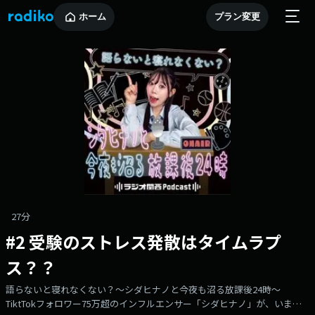
ホーム
プラン変更
27分
#2 受験のストレス発散はタイムラプ
ス？？
語らないと寝れなくない？～シダヒナノと今夜も沼る放課後24時～
TiktTokフォロワー75万超のインフルエンサー「シダヒナノ」が、いま流