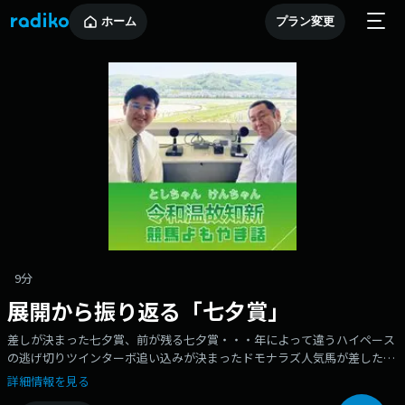
ホーム
プラン変更
9分
展開から振り返る「七夕賞」
差しが決まった七夕賞、前が残る七夕賞・・・年によって違うハイペース
の逃げ切りツインターボ追い込みが決まったドモナラズ人気馬が差したミ
ッキースワロー、クレッシェンドラブ競馬は馬の力だけでは勝てない、運
詳細情報を見る
も必要さあ、今年の七夕賞は・・・？