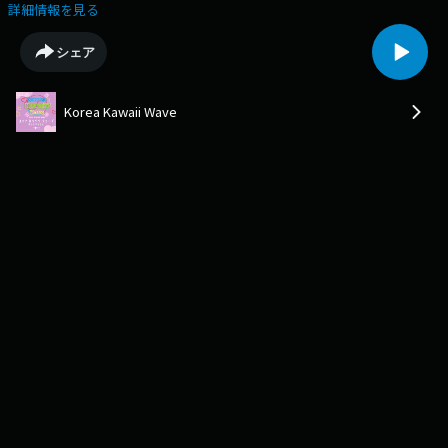
推しの言葉がわからない…！」についてウンジ オンニとMILKYさんがガチ
詳細情報を見る
アドバイス！詳しくはPodcastで！Korea Kawaii Waveでは韓国への質問
や番組へのメッセージを募集中！ こちらも番組ホームページからご参加く
シェア
ださい！https://www.korea-kawaii-wave.com/YouTubeや各種SNSのフォ
ローもお願いします！linktr.ee/koreakawaii873#korea #韓国 #韓国好きと
つながりたい #kpop #韓国語 #韓国文化 #podcast #팟캐스트 #카와이 #일
Korea Kawaii Wave
본문화 #일본어공부#weverse