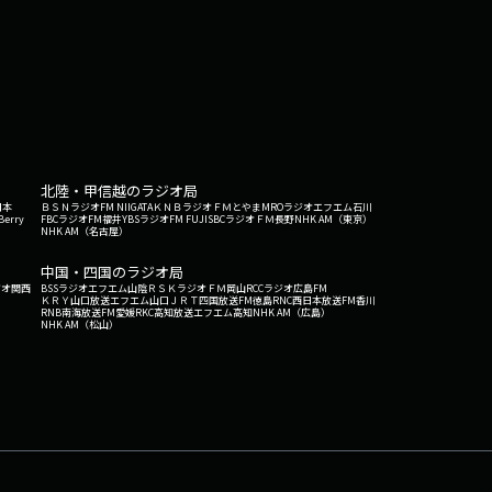
北陸・甲信越のラジオ局
日本
ＢＳＮラジオ
FM NIIGATA
ＫＮＢラジオ
ＦＭとやま
MROラジオ
エフエム石川
Berry
FBCラジオ
FM福井
YBSラジオ
FM FUJI
SBCラジオ
ＦＭ長野
NHK AM（東京）
NHK AM（名古屋）
中国・四国のラジオ局
ジオ関西
BSSラジオ
エフエム山陰
ＲＳＫラジオ
ＦＭ岡山
RCCラジオ
広島FM
ＫＲＹ山口放送
エフエム山口
ＪＲＴ四国放送
FM徳島
RNC西日本放送
FM香川
RNB南海放送
FM愛媛
RKC高知放送
エフエム高知
NHK AM（広島）
NHK AM（松山）