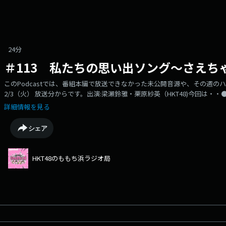
24分
＃113 私たちの思い出ソング～さえちゃ
このPodcastでは、番組本編で放送できなかった未公開音源や、その週
2/3（火） 放送分からです。出演:梁瀬鈴雅・栗原紗英（HKT48)今回は
①「HKT48舞台裏にゅーす」●番組②「私たちの思い出ソング」ラジオ・rad
詳細情報を見る
楽しみください。毎週火曜23:30～RKBラジオで超絶OA中！！
シェア
HKT48のももち浜ラジオ局