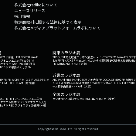
株式会社radikoについて
ニュースリリース
採用情報
特定商取引に関する法律に基づく表示
株式会社メディアプラットフォームラボについて
局
関東のラジオ局
G'（FM北海道）
FM NORTH WAVE
TBSラジオ
文化放送
ニッポン放送
interfm
TOKYO FM
J-WAVE
ラジオ
ラジオ
エフエム岩手
tbcラジオ
BAYFM78
NACK5
ＦＭヨコハマ
LuckyFM 茨城放送
CRT栃木放送
Radio
ジオ
エフエム秋田
YBC山形放送
FM GUNMA
NHK AM（東京）
RFCラジオ福島
ふくしまFM
）
近畿のラジオ局
IP-FM
FM AICHI
ＦＭ ＧＩＦＵ
SBSラジオ
ABCラジオ
MBSラジオ
OBCラジオ大阪
FM COCOLO
FM802
FM大阪
ラ
 ＦＭ三重
NHK AM（名古屋）
Kiss FM KOBE
e-radio FM滋賀
KBS京都ラジオ
α-STATION FM KYOTO
wbs和歌山放送
NHK AM（大阪）
全国のラジオ局
OSS FM
FM FUKUOKA
エフエム佐賀
ラジオNIKKEI第1
ラジオNIKKEI第2
NHK FM（東京）
Kエフエム熊本
OBSラジオ
エフエム大分
オ
μＦＭ
RBCiラジオ
ラジオ沖縄
FM沖縄
Copyright © radiko co., Ltd. All rights reserved