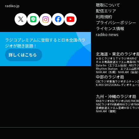
聴取について
radiko.jp
配信エリア
利用規約
プライバシーポリシー
ライセンス情報
radiko news
ラジコプレミアムに登録すると日本全国のラ
ジオが聴き放題！
北海道・東北のラジオ
詳しくはこちら
ＨＢＣラジオ
ＳＴＶラジオ
AIR-
ＲＡＢ青森放送
エフエム青森
IBC
Date fm（エフエム仙台）
ABSラ
Rhythm Station エフエム山形
NHK AM（札幌）
NHK AM（仙台
中部のラジオ局
CBCラジオ
東海ラジオ
ぎふチャン
Z
K-MIX SHIZUOKA
レディオキューブ
九州・沖縄のラジオ局
RKBラジオ
KBCラジオ
LOVE FM
CR
NBCラジオ
FM長崎
RKKラジオ
FM
宮崎放送
エフエム宮崎
ＭＢＣラジ
NHK AM（福岡）