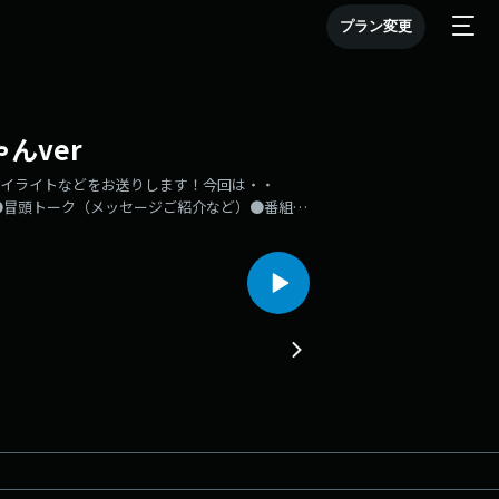
プラン変更
んver
のハイライトなどをお送りします！今回は・・
・・●冒頭トーク（メッセージご紹介など）●番組
ikoで「HKT48のももち浜ラジオ局」本放送もお