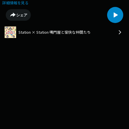
本代表 生放送を終えた鳴門屋のおっちゃんこと鳴門屋社長川端秀一と布川
詳細情報を見る
アナウンサーとゲストを交えた アフタートーク 生放送終了後直後の感
想、話せなかった裏話などが聞けるかも。 鳴門屋：
シェア
https://narutoya1.com/
Station × Station 鳴門屋と愉快な仲間たち