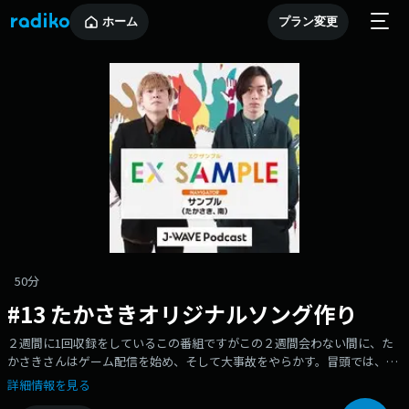
ホーム
プラン変更
50分
#13 たかさきオリジナルソング作り
２週間に1回収録をしているこの番組ですがこの２週間会わない間に、た
かさきさんはゲーム配信を始め、そして大事故をやらかす。冒頭では、そ
んな彼が言い訳を語っています。さらに先月、本格始動した「たかさきオ
詳細情報を見る
リジナルソング制作プロジェクト」ですが、そのとき曲を送ってくれたリ