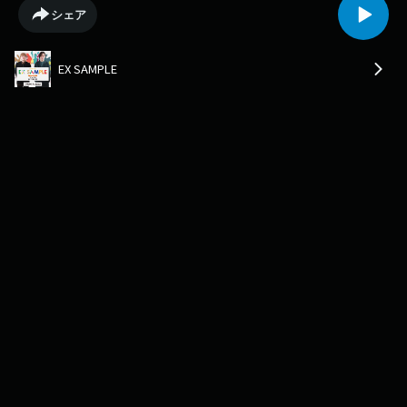
スナーさんたちから、完成版のトラックが届きました！ということで今
シェア
回、2人でメロディーや歌詞を考えて、曲を完成させていきます！
EX SAMPLE