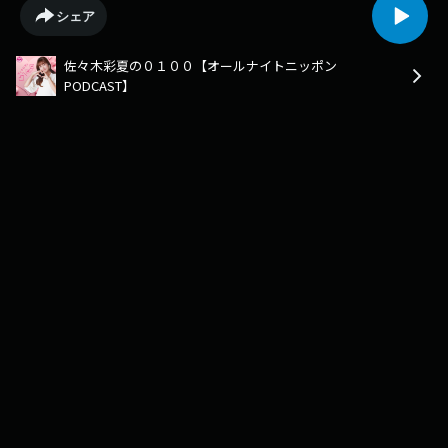
お楽しみください！＜radiko:佐々木彩夏の０１００＞〜〜番組公式
シェア
SNS▽https://x.com/sasakiayaka0100Xでの感想は、#佐々木彩夏ANNP を
つけて投稿してください！メールも大募集中
佐々木彩夏の０１００【オールナイトニッポン
▽ayaka@allnightnippon.com【レギュラーメールコーナー】「恋愛先
PODCAST】
生」恋愛の“答え”を知りたい生徒たちから「実際の体験に基づく、恋愛に
関する疑問・質問」を募集します！（例）「デートで女子が怒っちゃった
んですけど先生、ぼくの取った行動を採点してください」「いまこんな恋
愛の二択に迷ってます。先生、どっちが正解ですか？」・・・など数々の
女友達の恋愛談を浴びるほど聴いてきた先生が、先生なりの「回答」を差
し上げます！＊件名は「恋愛先生」でお願いします〜〜〜〜「ロールキャ
ベツとケチャップ」「ロールキャベツにケチャップをかけて食べる」と言
ったらスタジオで少数派だった佐々木さん。ごはんつぶのみんなの「これ
って私だけ？」と思う食事の変わった食べ方を教えてください！＊件名は
「ロールキャベツとケチャップ」でお願いします〜〜〜〜「カッパドキ
ア」積極的に旅行に出かけよう！という目標を立てている佐々木彩夏。あ
なたが生涯で一度は訪れてみたいスポット、土地、国とその理由を併せて
送ってください。佐々木彩夏の「行きたいとこリスト」が更新されるかも
しれません。（書き方）1：行きたいとこ2：理由＊件名は「カッパドキ
ア」でお願いします〜〜〜〜「オトコってしょうが焼き好きじゃね？」
佐々木さんが譲らない主張「オトコって生姜焼き好きじゃね？」の言い方
であなた独自の『主張』『仮説』『決めつけ』を説明とともに送ってくだ
さい。（例）「串カツ田中の店内、明るくね？」・・・居酒屋史上一番明
るい！！ちょっと恥ずかしいもん！「居酒屋のラストオーダーで「釜め