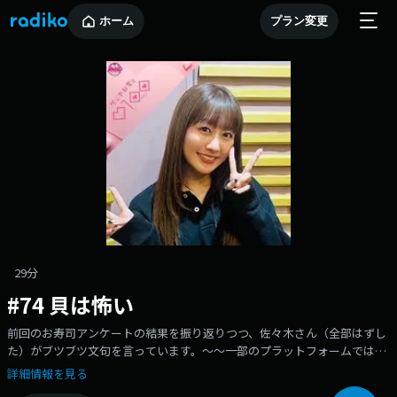
ホーム
プラン変更
29分
#74 貝は怖い
前回のお寿司アンケートの結果を振り返りつつ、佐々木さん（全部はずし
た）がブツブツ文句を言っています。〜〜一部のプラットフォームでは
【最新回のみ】の配信となります。radikoでは過去回も含めた全エピソー
詳細情報を見る
ドをお聴きいただけます。radikoアプリを是非ダウンロードして過去回も