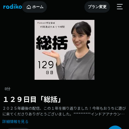
ホーム
プラン変更
8分
１２９日目「総括」
２０２５年最後の配信、この１年を振り返りました！今年もおうちに遊び
に来てくださりありがとうございました。**********インドアアナウンサ
ーの村雨美紀が、インドア（おうち）でゆる～くトークする、気まぐれな
詳細情報を見る
ポッドキャスト・オリジナル番組です。これといった趣味がないアナウン