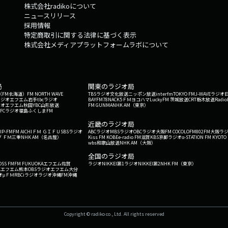
株式会社radikoについて
ニュースリリース
採用情報
特定商取引に関する法律に基づく表示
株式会社メディアプラットフォームラボについて
局
関東のラジオ局
G'（FM北海道）
FM NORTH WAVE
TBSラジオ
文化放送
ニッポン放送
interfm
TOKYO FM
J-WAVE
ラジオ
ラジオ
エフエム岩手
tbcラジオ
BAYFM78
NACK5
ＦＭヨコハマ
LuckyFM 茨城放送
CRT栃木放送
Radio
ジオ
エフエム秋田
YBC山形放送
FM GUNMA
NHK AM（東京）
RFCラジオ福島
ふくしまFM
）
近畿のラジオ局
IP-FM
FM AICHI
ＦＭ ＧＩＦＵ
SBSラジオ
ABCラジオ
MBSラジオ
OBCラジオ大阪
FM COCOLO
FM802
FM大阪
ラ
 ＦＭ三重
NHK AM（名古屋）
Kiss FM KOBE
e-radio FM滋賀
KBS京都ラジオ
α-STATION FM KYOTO
wbs和歌山放送
NHK AM（大阪）
全国のラジオ局
OSS FM
FM FUKUOKA
エフエム佐賀
ラジオNIKKEI第1
ラジオNIKKEI第2
NHK FM（東京）
Kエフエム熊本
OBSラジオ
エフエム大分
オ
μＦＭ
RBCiラジオ
ラジオ沖縄
FM沖縄
Copyright © radiko co., Ltd. All rights reserved