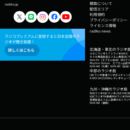
聴取について
radiko.jp
配信エリア
利用規約
プライバシーポリシー
ライセンス情報
radiko news
ラジコプレミアムに登録すると日本全国のラ
ジオが聴き放題！
北海道・東北のラジオ
詳しくはこちら
ＨＢＣラジオ
ＳＴＶラジオ
AIR-
ＲＡＢ青森放送
エフエム青森
IBC
Date fm（エフエム仙台）
ABSラ
Rhythm Station エフエム山形
NHK AM（札幌）
NHK AM（仙台
中部のラジオ局
CBCラジオ
東海ラジオ
ぎふチャン
Z
K-MIX SHIZUOKA
レディオキューブ
九州・沖縄のラジオ局
RKBラジオ
KBCラジオ
LOVE FM
CR
NBCラジオ
FM長崎
RKKラジオ
FM
宮崎放送
エフエム宮崎
ＭＢＣラジ
NHK AM（福岡）