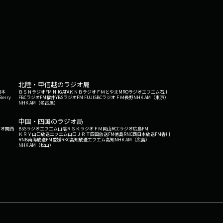
北陸・甲信越のラジオ局
日本
ＢＳＮラジオ
FM NIIGATA
ＫＮＢラジオ
ＦＭとやま
MROラジオ
エフエム石川
Berry
FBCラジオ
FM福井
YBSラジオ
FM FUJI
SBCラジオ
ＦＭ長野
NHK AM（東京）
NHK AM（名古屋）
中国・四国のラジオ局
ジオ関西
BSSラジオ
エフエム山陰
ＲＳＫラジオ
ＦＭ岡山
RCCラジオ
広島FM
ＫＲＹ山口放送
エフエム山口
ＪＲＴ四国放送
FM徳島
RNC西日本放送
FM香川
RNB南海放送
FM愛媛
RKC高知放送
エフエム高知
NHK AM（広島）
NHK AM（松山）