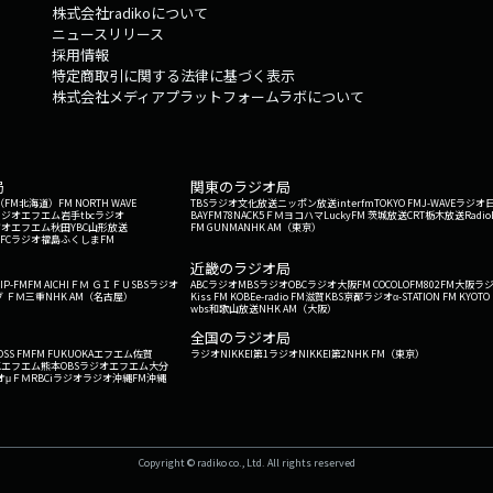
株式会社radikoについて
ニュースリリース
採用情報
特定商取引に関する法律に基づく表示
株式会社メディアプラットフォームラボについて
局
関東のラジオ局
G'（FM北海道）
FM NORTH WAVE
TBSラジオ
文化放送
ニッポン放送
interfm
TOKYO FM
J-WAVE
ラジオ
ラジオ
エフエム岩手
tbcラジオ
BAYFM78
NACK5
ＦＭヨコハマ
LuckyFM 茨城放送
CRT栃木放送
Radio
ジオ
エフエム秋田
YBC山形放送
FM GUNMA
NHK AM（東京）
RFCラジオ福島
ふくしまFM
）
近畿のラジオ局
IP-FM
FM AICHI
ＦＭ ＧＩＦＵ
SBSラジオ
ABCラジオ
MBSラジオ
OBCラジオ大阪
FM COCOLO
FM802
FM大阪
ラ
 ＦＭ三重
NHK AM（名古屋）
Kiss FM KOBE
e-radio FM滋賀
KBS京都ラジオ
α-STATION FM KYOTO
wbs和歌山放送
NHK AM（大阪）
全国のラジオ局
OSS FM
FM FUKUOKA
エフエム佐賀
ラジオNIKKEI第1
ラジオNIKKEI第2
NHK FM（東京）
Kエフエム熊本
OBSラジオ
エフエム大分
オ
μＦＭ
RBCiラジオ
ラジオ沖縄
FM沖縄
Copyright © radiko co., Ltd. All rights reserved