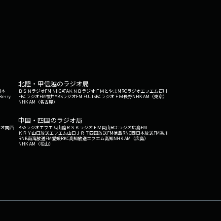
北陸・甲信越のラジオ局
日本
ＢＳＮラジオ
FM NIIGATA
ＫＮＢラジオ
ＦＭとやま
MROラジオ
エフエム石川
Berry
FBCラジオ
FM福井
YBSラジオ
FM FUJI
SBCラジオ
ＦＭ長野
NHK AM（東京）
NHK AM（名古屋）
中国・四国のラジオ局
ジオ関西
BSSラジオ
エフエム山陰
ＲＳＫラジオ
ＦＭ岡山
RCCラジオ
広島FM
ＫＲＹ山口放送
エフエム山口
ＪＲＴ四国放送
FM徳島
RNC西日本放送
FM香川
RNB南海放送
FM愛媛
RKC高知放送
エフエム高知
NHK AM（広島）
NHK AM（松山）