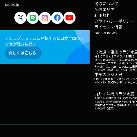
聴取について
radiko.jp
配信エリア
利用規約
プライバシーポリシー
ライセンス情報
radiko news
ラジコプレミアムに登録すると日本全国のラ
ジオが聴き放題！
北海道・東北のラジオ
詳しくはこちら
ＨＢＣラジオ
ＳＴＶラジオ
AIR-
ＲＡＢ青森放送
エフエム青森
IBC
Date fm（エフエム仙台）
ABSラ
Rhythm Station エフエム山形
NHK AM（札幌）
NHK AM（仙台
中部のラジオ局
CBCラジオ
東海ラジオ
ぎふチャン
Z
K-MIX SHIZUOKA
レディオキューブ
九州・沖縄のラジオ局
RKBラジオ
KBCラジオ
LOVE FM
CR
NBCラジオ
FM長崎
RKKラジオ
FM
宮崎放送
エフエム宮崎
ＭＢＣラジ
NHK AM（福岡）