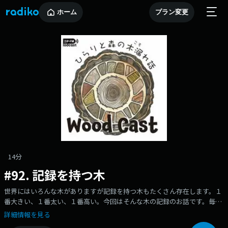
ホーム
プラン変更
14分
#92. 記録を持つ木
世界にはいろんな木がありますが記録を持つ木もたくさん存在します。１
番大きい、１番太い、１番高い。今回はそんな木の記録のお話です。毎週
木(き)曜日の朝に配信。是非フォローしてくださいね！▼番組から生まれ
詳細情報を見る
たウッドコースター、、、ぜひ買ってください！！！