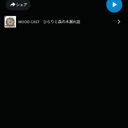
https://zipfm.stores.jp【WOODEALER】とはhttps://woodealer.jp【出演
シェア
者】一般社団法人ウッディーラー豊田 代表理事樋口真明
https://woodealer.jp/memberZIP-FMナビゲーター
Hillaryhttps://www.instagram.com/llynstagram_/キーワード 『森は、あ
WOOD CAST ひらりと森の木漏れ話
たたか〜い』(※このキーワードに意味はありません※)