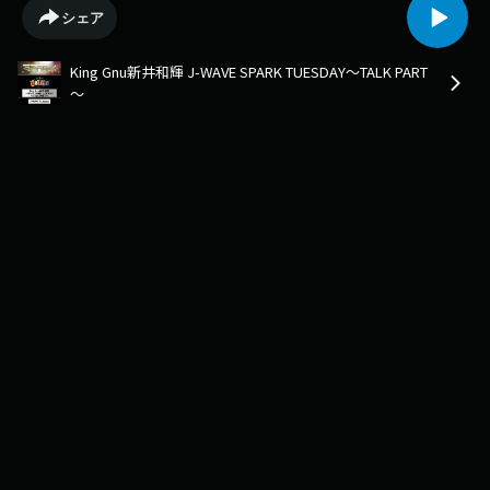
ならせたカレーが、そして新井先生オリジナルレシピのクラフトコーラも
シェア
発売予定！
King Gnu新井和輝 J-WAVE SPARK TUESDAY～TALK PART
～