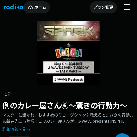
ホーム
プラン変更
1分
例のカレー屋さん⑥～驚きの行動力～
マスターに聞かれ、おすすめのミュージシャンを教えるとまさかの行動力
に新井先生も驚愕！このカレー屋さんが、J-WAVE presents INSPIRE
TOKYO 2023 WINTERにも出店します！J-WAVE presents INSPIRE TOKYO
詳細情報を見る
2023 WINTER ～Best Music & Market | J-WAVE 81.3 FM新井さんの舌をう