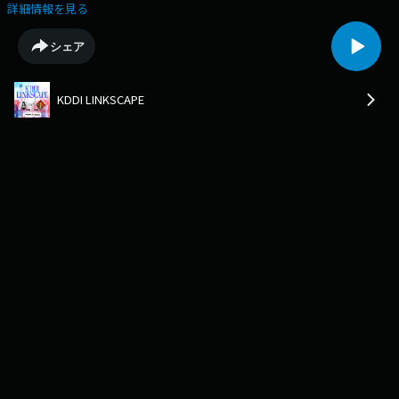
妹でよかった / 友だち100人を本当に連れてくる⁉︎ / 人間が大好き / 椎名林
詳細情報を見る
檎さんとの出会い / あなたは紅白で歌わなければならない /言語を超える
音楽のチカラ / 昭和のカバーアルバム / 北海道にスキーへ！ / 超おすすめ
シェア
のサイパン！ / やりたいことは口にだしてから考える /お祭りDNAが騒ぐ
💻公式HPはこちら！メッセージも受付中！https://www.j-
wave.co.jp/original/linkscape/📍Instagram📍Xナビゲーター・TENDRE・
KDDI LINKSCAPE
田中シェン