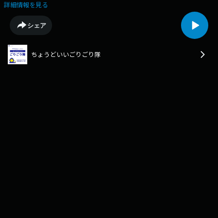
ブース登場が決定!・・・という事で、肩甲骨右肩だけ・・スタジオではが
詳細情報を見る
します!
シェア
ちょうどいいごりごり隊