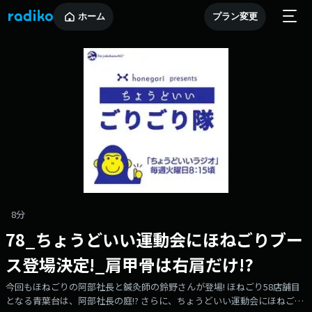
ホーム
プラン変更
8分
78_ちょうどいい運動会にほねごりブー
ス登場決定!_肩甲骨は右肩だけ!?
今回もほねごりの阿部社長と鍼灸師の鈴野さんが登場! ほねごり58店舗目
となる青葉台は、阿部社長の庭!? さらに、ちょうどいい運動会にほねごり