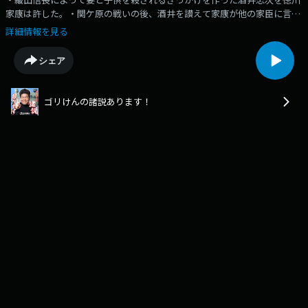
家康は許した。・関ケ原の戦いの後、酒井を讃えて家康が他の家臣に言っ
た言葉は「ココまですれば酒井は謀反をしないだろう」。・戦国時代3英
詳細情報を見る
傑で織田は一代、豊臣は二代、なのに徳川が１５代に渡って天下を治めら
れたその違いは許す心だった。
シェア
ゴリけんの諸説あります！