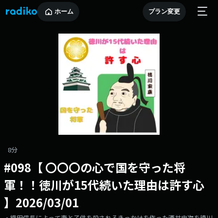
ホーム
プラン変更
8分
#098【 〇〇〇の心で国を守った将
軍！！徳川が15代続いた理由は許す心
】2026/03/01
・織田信長によって妻と子供を殺されるきっかけを作った酒井忠次を徳川